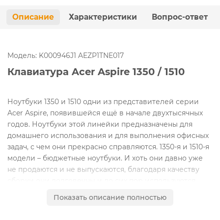
Описание
Характеристики
Вопрос-ответ
Модель: K000946J1 AEZP1TNE017
Клавиатура Acer Aspire 1350 / 1510
Ноутбуки 1350 и 1510 одни из представителей серии
Acer Aspire, появившейся ещё в начале двухтысячных
годов. Ноутбуки этой линейки предназначены для
домашнего использования и для выполнения офисных
задач, с чем они прекрасно справляются. 1350-я и 1510-я
модели – бюджетные ноутбуки. И хоть они давно уже
не продаются и не выпускаются, благодаря качеству
сборки они долговечны и до сих пор используются
своими владельцами.
Показать описание полностью
Обе модели ноутбука очень похожи и внутренне и