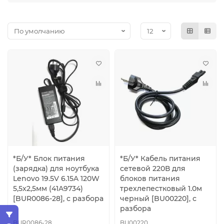
*Б/У* Блок питания
*Б/У* Кабель питания
(зарядка) для ноутбука
сетевой 220В для
Lenovo 19.5V 6.15A 120W
блоков питания
5,5x2,5мм (41A9734)
трехлепестковый 1.0м
[BUR0086-28], с разбора
черный [BU00220], с
разбора
BUR0086-28
BU00220