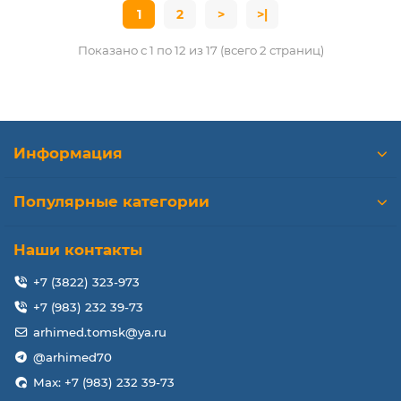
1
2
>
>|
Показано с 1 по 12 из 17 (всего 2 страниц)
Информация
Популярные категории
Наши контакты
+7 (3822) 323-973
+7 (983) 232 39-73
arhimed.tomsk@ya.ru
@arhimed70
Max: +7 (983) 232 39-73