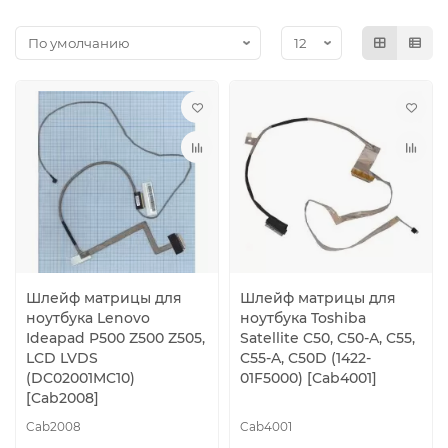
Шлейф матрицы для
Шлейф матрицы для
ноутбука Lenovo
ноутбука Toshiba
Ideapad P500 Z500 Z505,
Satellite C50, C50-A, C55,
LCD LVDS
C55-A, C50D (1422-
(DC02001MC10)
01F5000) [Cab4001]
[Cab2008]
Cab2008
Cab4001