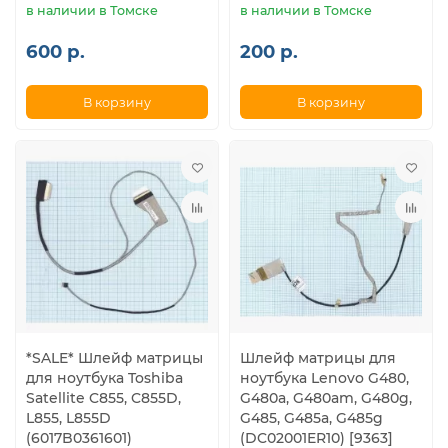
в наличии в Томске
в наличии в Томске
600 р.
200 р.
В корзину
В корзину
*SALE* Шлейф матрицы
Шлейф матрицы для
для ноутбука Toshiba
ноутбука Lenovo G480,
Satellite C855, C855D,
G480a, G480am, G480g,
L855, L855D
G485, G485a, G485g
(6017B0361601)
(DC02001ER10) [9363]