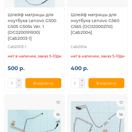
Шлейф матрицы для
Шлейф матрицы для
ноутбука Lenovo G500
ноутбука Lenovo G560
G505 G505s Ver. 1
G565 (DC02000ZI10)
(DC02001PR00)
[Cab2004]
[Cab2003-1]
Cab2003-1
Cab2004
нет в наличии, заказ 5-10дн.
нет в наличии, заказ 5-10дн.
500 р.
400 р.
В корзину
В корзину