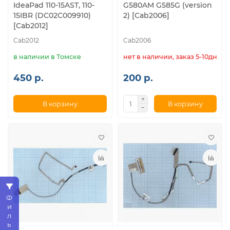
IdeaPad 110-15AST, 110-
G580AM G585G (version
15IBR (DC02C009910)
2) [Cab2006]
[Cab2012]
Cab2012
Cab2006
в наличии в Томске
нет в наличии, заказ 5-10дн.
450 р.
200 р.
В корзину
В корзину
Фильтр