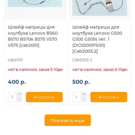
Шлейф матрицы для
Шлейф матрицы для
ноутбука Lenovo B560
ноутбука Lenovo G500
B570 B570e B575 V570
G505 G505s Ver. 1
V575 [cab2001]
(DC02001PS00)
[Cab2003-2]
cab2001
Cab2003-2
нет в наличии, заказ 5-10дн.
нет в наличии, заказ 5-10дн.
400 р.
500 р.
В корзину
В корзину
Показать еще