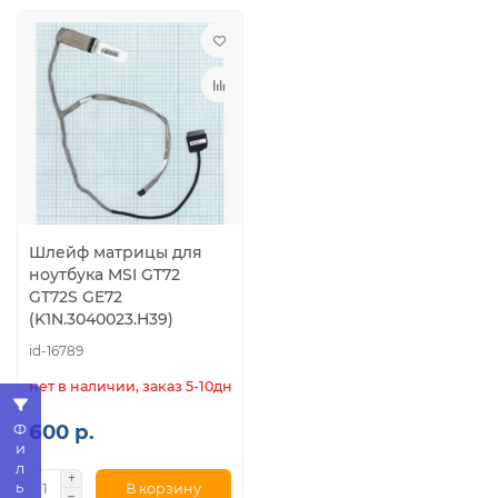
Шлейф матрицы для
ноутбука MSI GT72
GT72S GE72
(K1N.3040023.H39)
id-16789
нет в наличии, заказ 5-10дн.
600 р.
Фильтр
В корзину