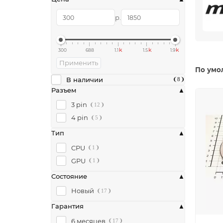
р.
k
k
k
300
688
1.1
1.5
1.9
Применить
По умо
В наличии
8
Разъем
3 pin
12
4 pin
5
Тип
CPU
1
GPU
1
Состояние
Новый
17
Гарантия
6 месяцев
17