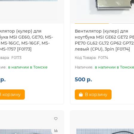
илятор (кулер) для
Вентилятор (кулер) для
ука MSI GE60, GE70, MS-
ноутбука MSI GE62 GE72 P
 MS-16GC, MS-16GF, MS-
PE70 GL62 GL72 GP62 GP72
 MS-1757 [F0173]
левый (CPU), 3pin [F0174]
F0173
F0174
в наличии в Томске
в наличии в Томск
р.
500 р.
В корзину
В корзину