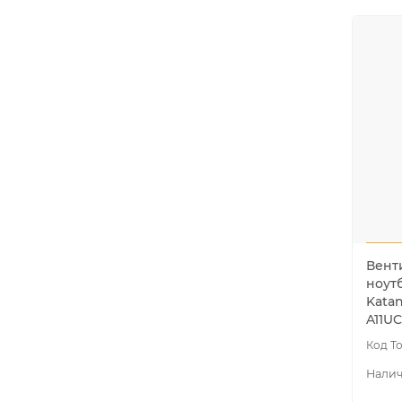
Вент
ноутб
Katan
A11UC