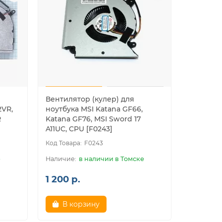
Вентилятор (кулер) для
2VR,
ноутбука MSI Katana GF66,
R
Katana GF76, MSI Sword 17
A11UC, CPU [F0243]
F0243
е
в наличии в Томске
1 200 р.
В корзину