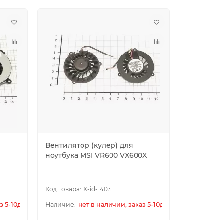
Вентилятор (кулер) для
ноутбука MSI VR600 VX600X
X-id-1403
з 5-10дн.
нет в наличии, заказ 5-10дн.