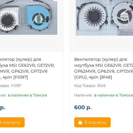
илятор (кулер) для
Вентилятор (кулер) для
ука MSI GE62VR, GE72VR,
ноутбука MSI GE62VR, GE7
MVR, GP62VR, GP72VR
GP62MVR, GP62VR, GP72V
, 4pin [F0197]
(GPU), 4pin [8149]
F0197
8149
в наличии в Томске
в наличии в Томск
р.
600 р.
В корзину
В корзину