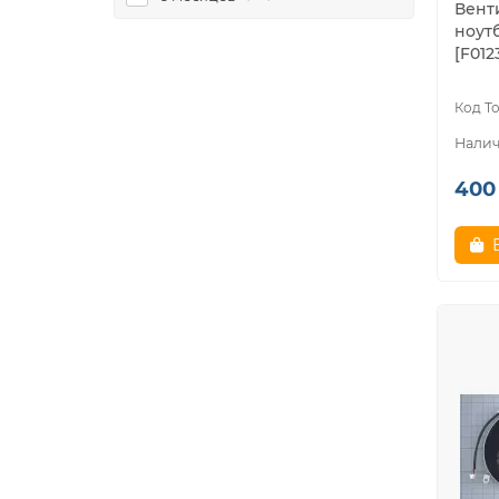
Вент
ноут
[F012
400 