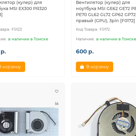
илятор (кулер) для
Вентилятор (кулер) для
бука MSI EX300 PR320
ноутбука MSI GE62 GE72 P
3]
PE70 GL62 GL72 GP62 GP72
правый (GPU), 3pin [F0172]
F0123
F0172
в наличии в Томске
в наличии в Томск
р.
600 р.
В корзину
В корзину