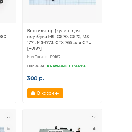
Вентилятор (кулер) для
E60
ноутбука MSI GS70, GS72, MS-
1771, MS-1773, GTX 765 для CPU
[F0187]
F0187
е
в наличии в Томске
300 р.
В корзину