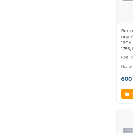
Вент
ноутб
16GA,
1756,
600 