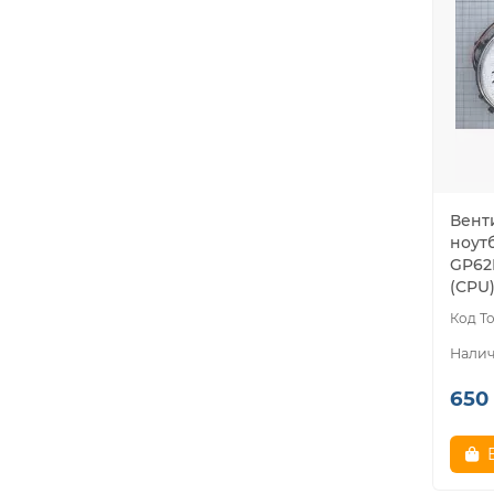
Вент
ноутб
GP62
(CPU)
650 