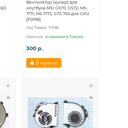
Вентилятор (кулер) для
E60
ноутбука MSI GS70, GS72, MS-
1771, MS-1773, GTX 765 для GPU
[F0198]
F0198
е
в наличии в Томске
300 р.
В корзину