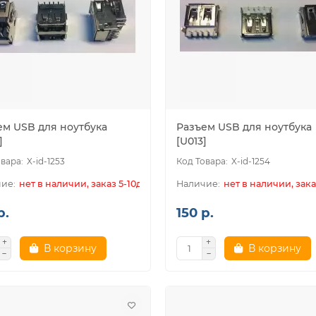
ем USB для ноутбука
Разъем USB для ноутбука
]
[U013]
X-id-1253
X-id-1254
нет в наличии, заказ 5-10дн.
нет в наличии, зака
р.
150 р.
В корзину
В корзину