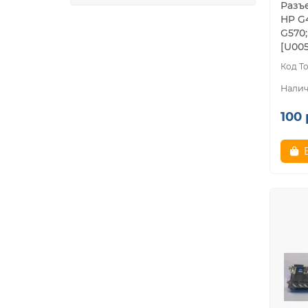
Разъе
HP G4
G570
[U005
100 