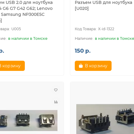
м USB 2.0 для ноутбука
Разъем USB для ноутбука
 G6 G7 G42 G62; Lenovo
[U020]
; Samsung NP300E5C
]
U005
X-id-1322
в наличии в Томске
в наличии в Томск
р.
150 р.
В корзину
В корзину