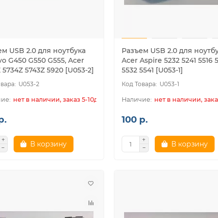
м USB 2.0 для ноутбука
Разъем USB 2.0 для ноутб
o G450 G550 G555, Acer
Acer Aspire 5232 5241 5516 
 5734Z 5743Z 5920 [U053-2]
5532 5541 [U053-1]
U053-2
U053-1
нет в наличии, заказ 5-10дн.
нет в наличии, зака
р.
100 р.
В корзину
В корзину