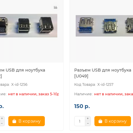
ем USB для ноутбука
Разъем USB для ноутбука
]
[U049]
X-id-1256
X-id-1257
нет в наличии, заказ 5-10дн.
нет в наличии, зака
р.
150 р.
В корзину
В корзину