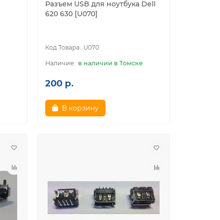
Разъем USB для ноутбука Dell
620 630 [U070]
U070
е
в наличии в Томске
200 р.
В корзину