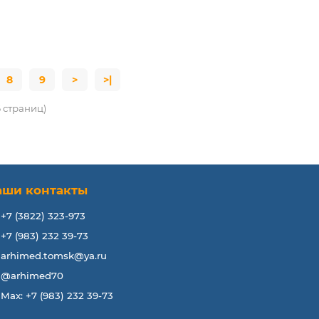
8
9
>
>|
6 страниц)
аши контакты
+7 (3822) 323-973
+7 (983) 232 39-73
arhimed.tomsk@ya.ru
@arhimed70
Max: +7 (983) 232 39-73