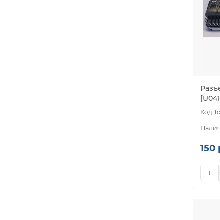
Разъ
[U041
150 