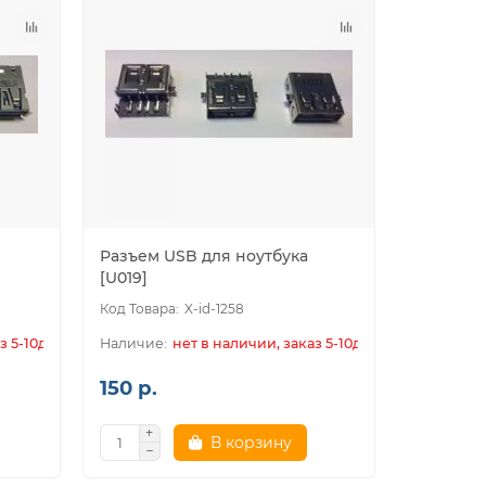
Разъем USB для ноутбука
[U019]
X-id-1258
з 5-10дн.
нет в наличии, заказ 5-10дн.
150 р.
В корзину