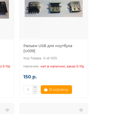
Разъем USB для ноутбука
[U039]
X-id-1255
з 5-10дн.
нет в наличии, заказ 5-10дн.
150 р.
В корзину