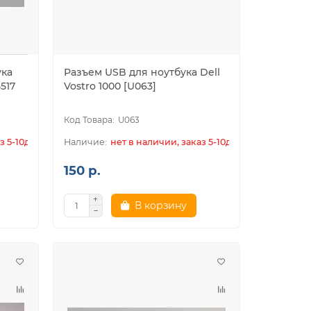
ука
Разъем USB для ноутбука Dell
5517
Vostro 1000 [U063]
U063
з 5-10дн.
нет в наличии, заказ 5-10дн.
150 р.
В корзину