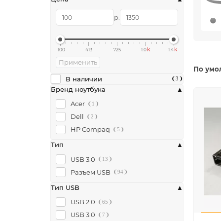
р.
k
k
100
413
725
1.0
1.4
Применить
По умо
В наличии
3
Бренд ноутбука
Acer
1
Dell
2
HP Compaq
5
Тип
USB 3.0
13
Разъем USB
94
Тип USB
USB 2.0
65
USB 3.0
7