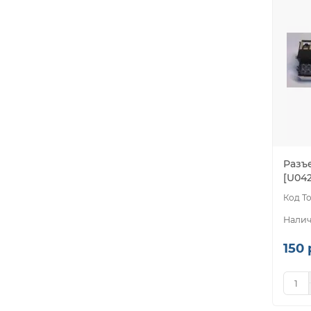
Разъ
[U042
150 