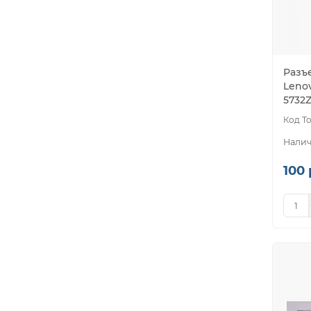
Разъе
Lenov
5732Z
100 