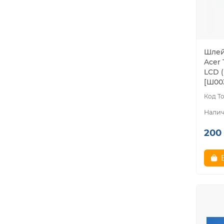
Шлей
Acer 
LCD (
[Ш00
200 