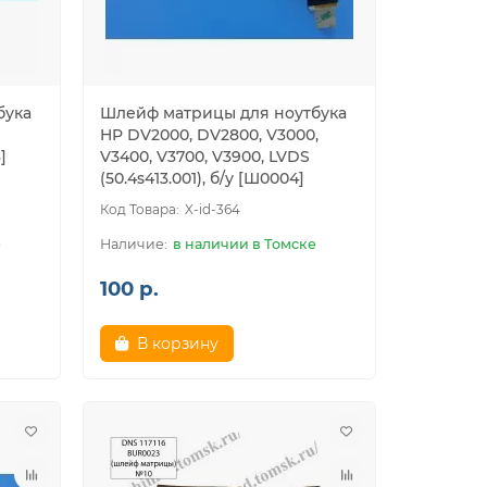
бука
Шлейф матрицы для ноутбука
HP DV2000, DV2800, V3000,
]
V3400, V3700, V3900, LVDS
(50.4s413.001), б/у [Ш0004]
X-id-364
е
в наличии в Томске
100 р.
В корзину