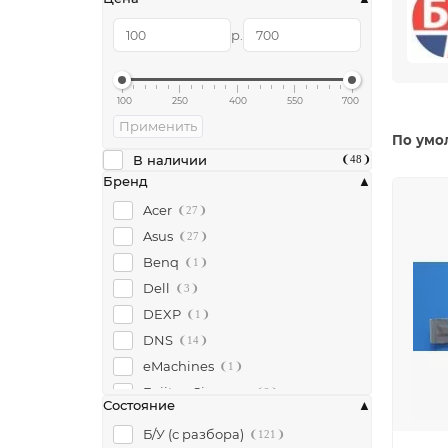
р.
100
250
400
550
700
Применить
По умо
В наличии
48
Бренд
Acer
27
Asus
27
Benq
1
Dell
3
DEXP
1
DNS
14
eMachines
1
Fujitsu-Siemens
2
Состояние
HP
12
Б/У (с разбора)
121
Lenovo
18