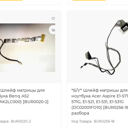
* Шлейф матрицы для
*Б/У* Шлейф матрицы для
бука Benq A52
ноутбука Acer Aspire E1-571,
AK2LC000) [BUR0020-2]
571G, E1-521, E1-531, E1-531G
(DC02001FO10) [BUR0256-18
разбора
BUR0020-2
BUR0256-18