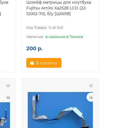
бука
Шлейф матрицы для ноутбука
Fujitsu Amilo Xa2528 LCD (22-
]
12002-70), б/у [Ш0018]
X-id-345
е
в наличии в Томске
200 р.
В корзину