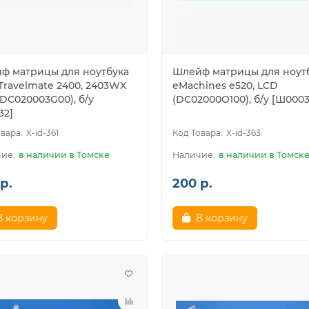
ф матрицы для ноутбука
Шлейф матрицы для ноут
Travelmate 2400, 2403WX
eMachines e520, LCD
DC020003G00), б/у
(DC02000O100), б/у [Ш0003
32]
X-id-361
X-id-363
в наличии в Томске
в наличии в Томск
р.
200 р.
В корзину
В корзину