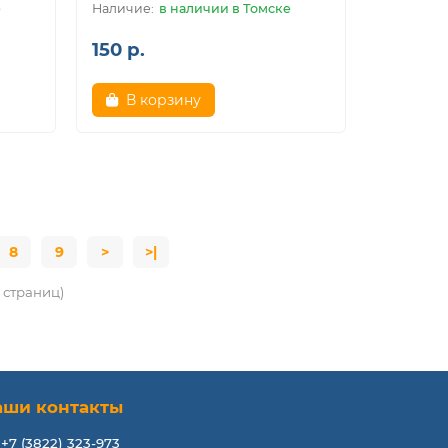
е
в наличии в Томске
150 р.
В корзину
8
9
>
>|
1 страниц)
аши контакты
+7 (3822) 323-973