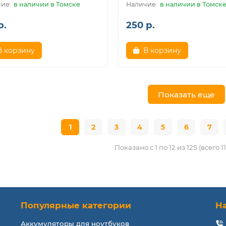
в наличии в Томске
в наличии в Томск
р.
250 р.
В корзину
В корзину
Показать еще
1
2
3
4
5
6
7
Показано с 1 по 12 из 125 (всего 1
Популярные категории
Н
Аккумуляторы для ноутбуков