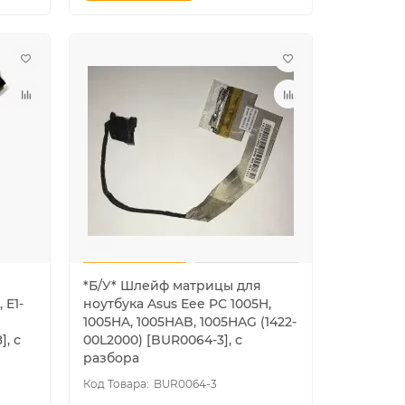
*Б/У* Шлейф матрицы для
 E1-
ноутбука Asus Eee PC 1005H,
1005HA, 1005HAB, 1005HAG (1422-
], с
00L2000) [BUR0064-3], с
разбора
BUR0064-3