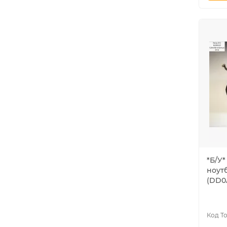
*Б/У
ноут
(DD0