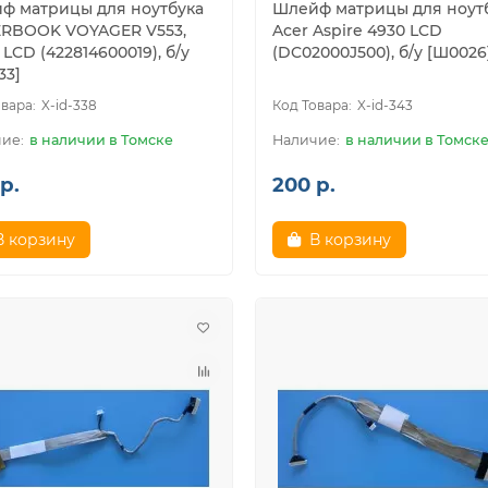
ф матрицы для ноутбука
Шлейф матрицы для ноут
RBOOK VOYAGER V553,
Acer Aspire 4930 LCD
 LCD (422814600019), б/у
(DC02000J500), б/у [Ш0026
33]
X-id-338
X-id-343
в наличии в Томске
в наличии в Томск
р.
200 р.
В корзину
В корзину