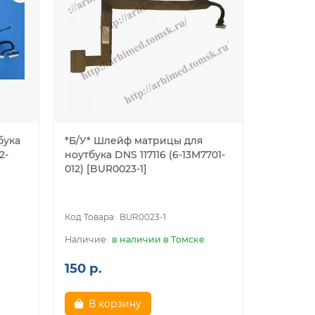
бука
*Б/У* Шлейф матрицы для
2-
ноутбука DNS 117116 (6-13M7701-
012) [BUR0023-1]
BUR0023-1
е
в наличии в Томске
150 р.
В корзину