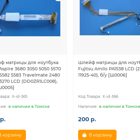
ф матрицы для ноутбука
Шлейф матрицы для ноут
Aspire 3680 3050 5050 5570
Fujitsu Amilo PA1538 LCD (2
5582 5583 Travelmate 2480
11925-40), б/у [Ш0006]
3270 LCD (DD0ZR1LC008),
Ш0005]
X-id-365
X-id-366
в наличии в Томске
в наличии в Томск
р.
200 р.
В корзину
В корзину