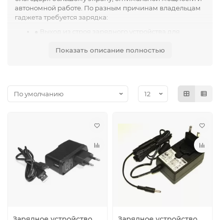
автономной работе. По разным причинам владельцам
гаджета требуется зарядка:
● Выход из строя зарядного устройства для
планшета – например, в результате перепадов
Показать описание полностью
напряжения в сети
● Утрата собственной зарядки – обычная потеря
или забывчивость
● Потребность в дополнительном заряднике –
один находится дома, а другой на даче/работе/у
родителей.
● Приобретение планшета без зарядного
устройства – например, покупка через
объявления или в ломбарде.
Зарядное устройство
Зарядное устройство