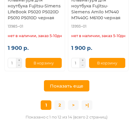
Клавиатура для
Клавиатура для
ноутбука Fujitsu-Simens
ноутбука Fujitsu-
LifeBook P5020 P5020D
Siemens Amilo M7440
P5010 P5010D черная
M7440G M6100 черная
13985~01
13993~01
нет в наличии, заказ 5-10дн.
нет в наличии, заказ 5-10дн.
1 900 р.
1 900 р.
В корзину
В корзину
Показать еще
1
2
>
>|
Показано с 1 по 12 из 14 (всего 2 страниц)