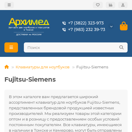
+7 (3822) 323-973
+7 (983) 232 39-73
Клавиатуры для ноутбуков
Fujitsu-Siemens
Fujitsu-Siemens
В этом каталоге вам предлагается широкий
ассортимент клавиатур для ноутбуков Fujitsu-Siemens,
представленных брендовой продукцией известных
производителей. Мы реализуем товары этой категории
оптом и в розницу с предоставлением особых условий
постоянным покупателям. Все клавиатуры, имеющиеся
в наличии в Томске и Кемерово, могут быть отправлены