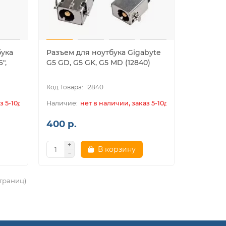
бука
Разъем для ноутбука Gigabyte
",
G5 GD, G5 GK, G5 MD (12840)
12840
з 5-10дн.
нет в наличии, заказ 5-10дн.
400 р.
В корзину
страниц)