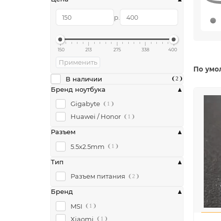
р.
150
213
275
338
400
Применить
По умо
В наличии
2
Бренд ноутбука
Gigabyte
1
Huawei / Honor
1
Разъем
5.5x2.5mm
1
Тип
Разъем питания
2
Бренд
MSI
1
Xiaomi
1