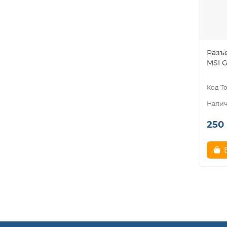
Разъ
MSI G
250 