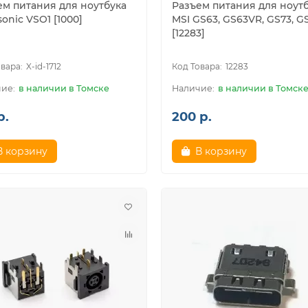
ем питания для ноутбука
Разъем питания для ноут
onic VSO1 [1000]
MSI GS63, GS63VR, GS73, G
[12283]
X-id-1712
12283
в наличии в Томске
в наличии в Томск
р.
200 р.
В корзину
В корзину