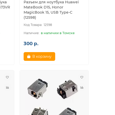
бука
Разъем для ноутбука Huawei
S73VR
MateBook D15, Honor
MagicBook 15, USB Type-C
(12598)
12598
е
в наличии в Томске
300 р.
В корзину