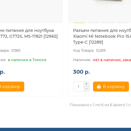
ем питания для ноутбука
Разъем питания для ноут
T72, GT72S, MS-17821 [12965]
Xiaomi Mi Notebook Pro 15.6
Type-C [12289]
12965
12289
в наличии в Томске
нет в наличии, зака
р.
300 р.
В корзину
В корзину
Показано с 1 по 6 из 6 (всего 1 