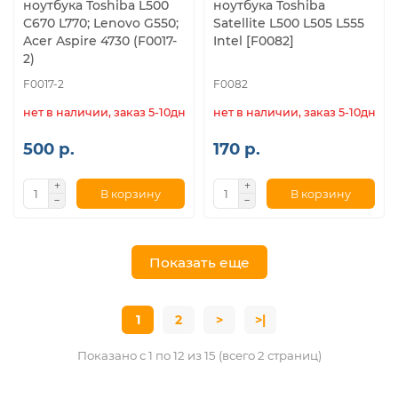
ноутбука Toshiba L500
ноутбука Toshiba
C670 L770; Lenovo G550;
Satellite L500 L505 L555
Acer Aspire 4730 (F0017-
Intel [F0082]
2)
F0017-2
F0082
нет в наличии, заказ 5-10дн.
нет в наличии, заказ 5-10дн.
500 р.
170 р.
В корзину
В корзину
Показать еще
1
2
>
>|
Показано с 1 по 12 из 15 (всего 2 страниц)