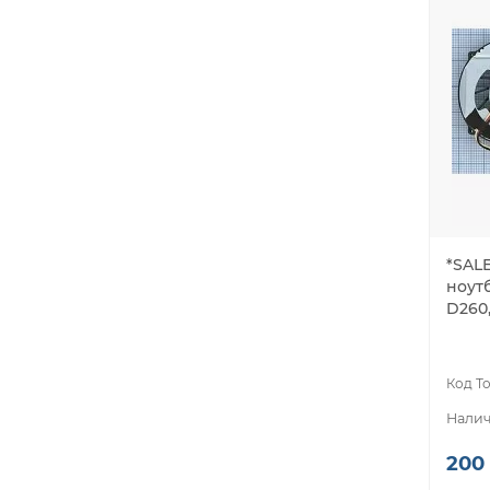
*SALE
ноутб
D260,
200 