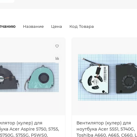
лчанию
Название
Цена
Код Товара
илятор (кулер) для
Вентилятор (кулер) для
ука Acer Aspire 5750, 5755,
ноутбука Acer 5551, 5740G,
 5750G, 5755G, P5WS0,
Toshiba A660, A665, C660, L