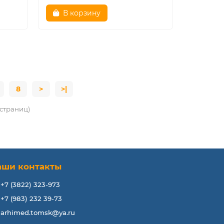
В корзину
8
>
>|
8 страниц)
аши контакты
+7 (3822) 323-973
+7 (983) 232 39-73
arhimed.tomsk@ya.ru