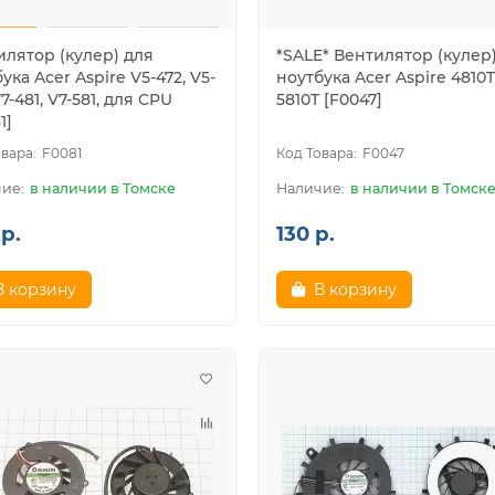
илятор (кулер) для
*SALE* Вентилятор (кулер
ука Acer Aspire V5-472, V5-
ноутбука Acer Aspire 4810T
V7-481, V7-581, для CPU
5810T [F0047]
1]
F0081
F0047
в наличии в Томске
в наличии в Томск
р.
130 р.
В корзину
В корзину