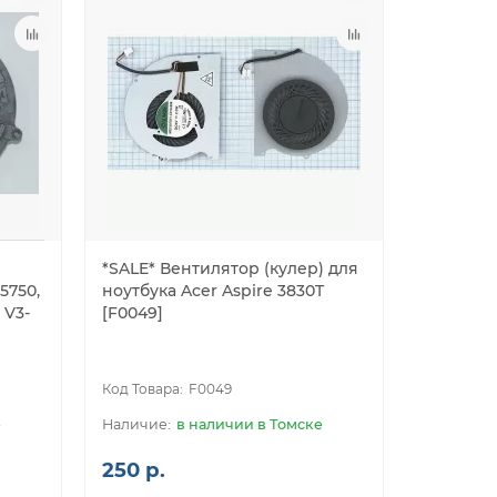
*SALE* Вентилятор (кулер) для
5750,
ноутбука Acer Aspire 3830T
 V3-
[F0049]
F0049
е
в наличии в Томске
250 р.