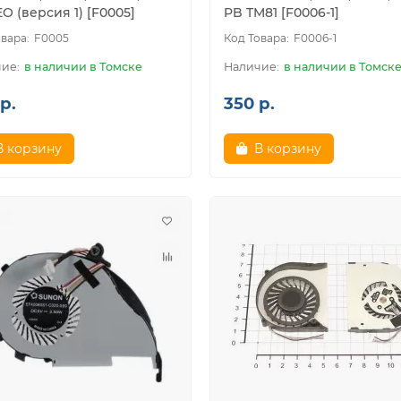
 (версия 1) [F0005]
PB TM81 [F0006-1]
F0005
F0006-1
в наличии в Томске
в наличии в Томск
р.
350 р.
В корзину
В корзину