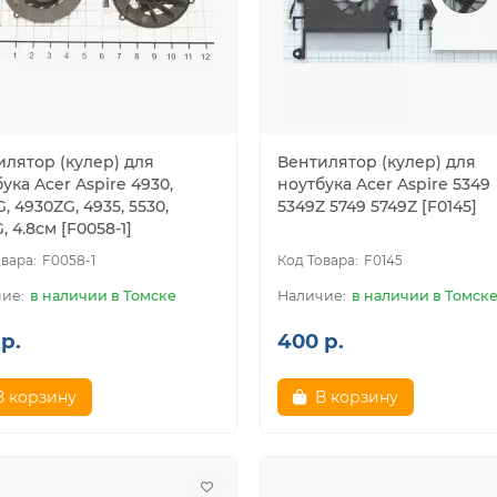
илятор (кулер) для
Вентилятор (кулер) для
ука Acer Aspire 4930,
ноутбука Acer Aspire 5349
, 4930ZG, 4935, 5530,
5349Z 5749 5749Z [F0145]
, 4.8см [F0058-1]
F0058-1
F0145
в наличии в Томске
в наличии в Томск
р.
400 р.
В корзину
В корзину