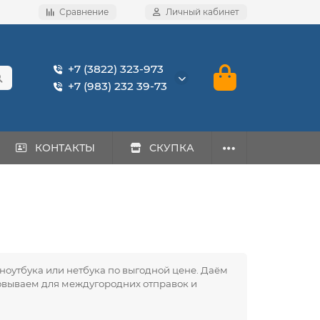
Сравнение
Личный кабинет
+7 (3822) 323-973
+7 (983) 232 39-73
КОНТАКТЫ
СКУПКА
 ноутбука или нетбука по выгодной цене. Даём
ковываем для междугородних отправок и