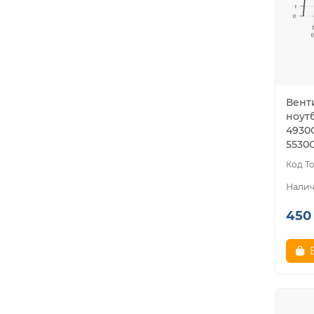
Вент
ноутб
4930G
5530G
450 