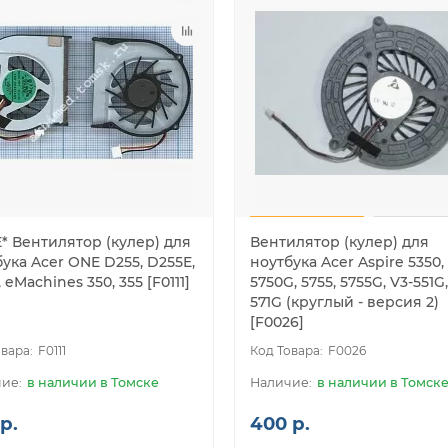
* Вентилятор (кулер) для
Вентилятор (кулер) для
ука Acer ONE D255, D255E,
ноутбука Acer Aspire 5350, 
 eMachines 350, 355 [F0111]
5750G, 5755, 5755G, V3-551G,
571G (круглый - версия 2)
[F0026]
F0111
F0026
в наличии в Томске
в наличии в Томск
р.
400 р.