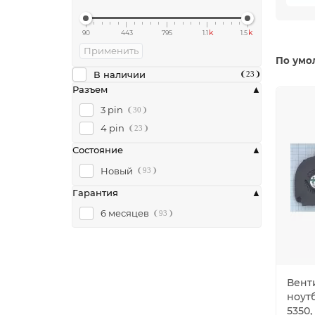
k
k
90
443
795
1.1
1.5
Применить
По умо
В наличии
23
Разъем
3 pin
30
4 pin
23
Состояние
Новый
93
Гарантия
6 месяцев
93
Вент
ноутб
5350,