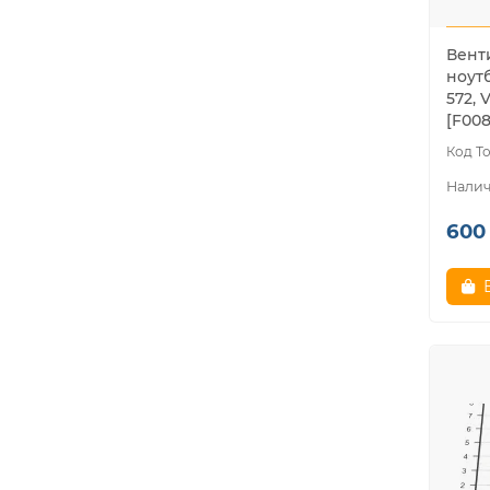
Вент
ноутб
572, 
[F008
600 