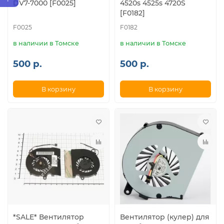
DV7-7000 [F0025]
4520s 4525s 4720S
[F0182]
F0025
F0182
в наличии в Томске
в наличии в Томске
500 р.
500 р.
В корзину
В корзину
*SALE* Вентилятор
Вентилятор (кулер) для