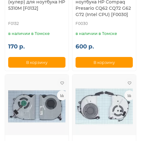
(кулер) для ноутбука HP
ноутбука HP Compaq
5310M [F0132]
Presario CQ62 CQ72 G62
G72 (Intel CPU) [F0030]
F0132
F0030
в наличии в Томске
в наличии в Томске
170 р.
600 р.
В корзину
В корзину