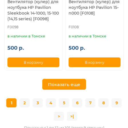
Вентилятор (кулер) для
Вентилятор (кулер) для
ноутбука HP Pavilion
ноутбука HP Pavilion 15-
Sleekbook 14-1000, 15-100
n000 [F0108]
(14,15 series) [F0098]
F0098
F0108
в наличии в Томске
в наличии в Томске
500 р.
500 р.
В корзину
В корзину
Показать еще
1
2
3
4
5
6
7
8
9
>
>|
Показано с 1 по 12 из 101 (всего 9 страниц)