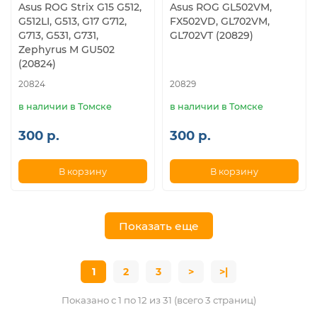
Asus ROG Strix G15 G512,
Asus ROG GL502VM,
G512LI, G513, G17 G712,
FX502VD, GL702VM,
G713, G531, G731,
GL702VT (20829)
Zephyrus M GU502
(20824)
20824
20829
в наличии в Томске
в наличии в Томске
300 р.
300 р.
В корзину
В корзину
Показать еще
1
2
3
>
>|
Показано с 1 по 12 из 31 (всего 3 страниц)