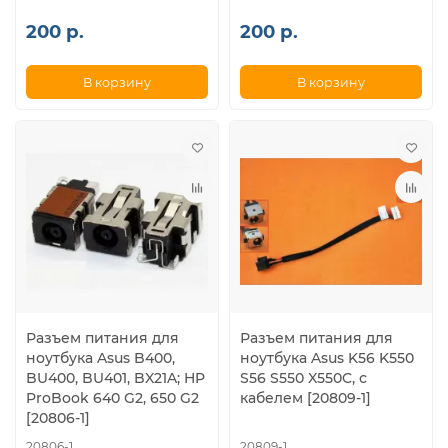
200 р.
200 р.
В корзину
В корзину
Разъем питания для
Разъем питания для
ноутбука Asus B400,
ноутбука Asus K56 K550
BU400, BU401, BX21A; HP
S56 S550 X550C, с
ProBook 640 G2, 650 G2
кабелем [20809-1]
[20806-1]
20806-1
20809-1