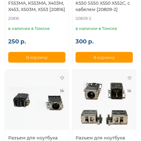
F553MA, K553MA, X403M,
K550 S550 X550 X552C, с
X453, X503M, X553 [20816]
кабелем [20809-2]
20816
20809-2
в наличии в Томске
в наличии в Томске
250 р.
300 р.
В корзину
В корзину
Разъем для ноутбука
Разъем для ноутбука