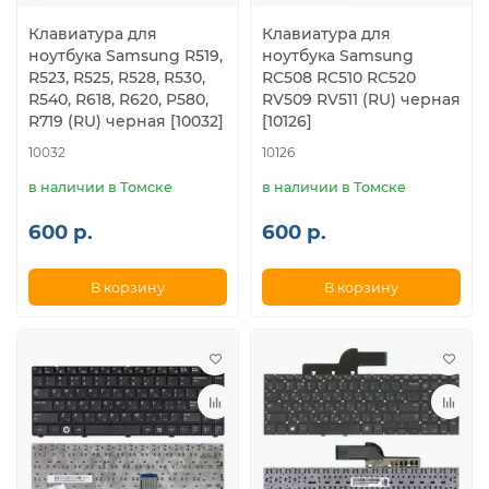
Клавиатура для
Клавиатура для
ноутбука Samsung R519,
ноутбука Samsung
R523, R525, R528, R530,
RC508 RC510 RC520
R540, R618, R620, P580,
RV509 RV511 (RU) черная
R719 (RU) черная [10032]
[10126]
10032
10126
в наличии в Томске
в наличии в Томске
600 р.
600 р.
В корзину
В корзину