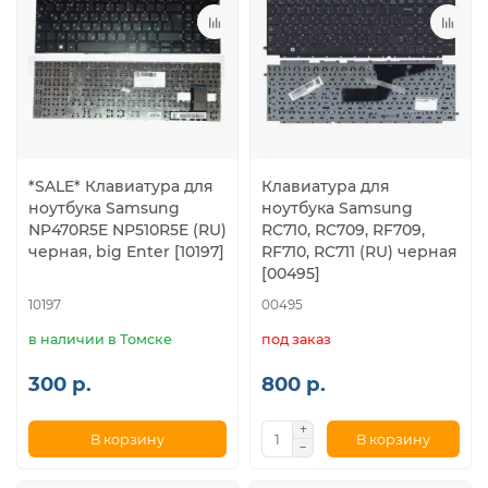
*SALE* Клавиатура для
Клавиатура для
ноутбука Samsung
ноутбука Samsung
NP470R5E NP510R5E (RU)
RC710, RC709, RF709,
черная, big Enter [10197]
RF710, RC711 (RU) черная
[00495]
10197
00495
в наличии в Томске
под заказ
300 р.
800 р.
В корзину
В корзину