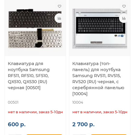
Клавиатура для
Клавиатура (топ-
ноутбука Samsung
панель) для ноутбука
RF511, RF510, SF510,
Samsung RV511, RV515,
QX510, QX530 (RU)
RV520 (RU) черная, с
черная [00501]
серебрянной панелью
[10004]
00501
10004
нет в наличии, заказ 5-10дн.
нет в наличии, заказ 5-10дн.
600 р.
2 700 р.