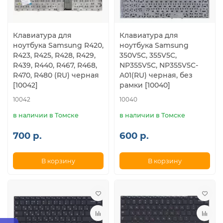
Клавиатура для
Клавиатура для
ноутбука Samsung R420,
ноутбука Samsung
R423, R425, R428, R429,
350V5C, 355V5C,
R439, R440, R467, R468,
NP355V5C, NP355V5C-
R470, R480 (RU) черная
A01(RU) черная, без
[10042]
рамки [10040]
10042
10040
в наличии в Томске
в наличии в Томске
700 р.
600 р.
В корзину
В корзину