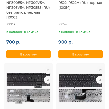
NP300E5A, NP300V5A,
R522, R522H (RU) черная
NP305V5A, NP305E5 (RU)
[10054]
без рамки, черная
[10003]
10003
10054
в наличии в Томске
в наличии в Томске
700 р.
900 р.
В корзину
В корзину