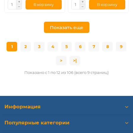
В корзину
В корзину
Показать еще
1
2
3
4
5
6
7
8
9
>
>|
Показано с 1 по 12 из 106 (всего 9 страниц)
Информация
Популярные категории