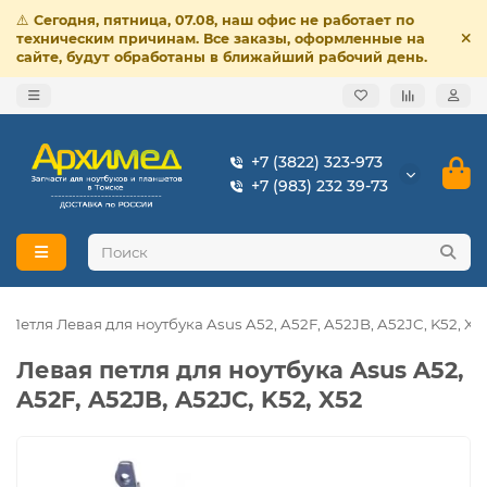
⚠️
Сегодня, пятница, 07.08, наш офис не работает по
техническим причинам. Все заказы, оформленные на
сайте, будут обработаны в ближайший рабочий день.
+7 (3822) 323-973
+7 (983) 232 39-73
Петля Левая для ноутбука Asus A52, A52F, A52JB, A52JC, K52, X5
Левая петля для ноутбука Asus A52,
A52F, A52JB, A52JC, K52, X52