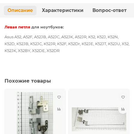
Описание
Характеристики
Вопрос-ответ
Левая петля
для ноутбуков:
Asus A52, A52F, A52JB, A52JC, A52JK, A52JR, K52, K52J, K52N,
K52D, K52JB, K52JC, K52JR, K52F, K52Dr, K52JE, K52JT, K52JU, X52,
K52JK, X52BY, X52DE, X52DR
Похожие товары