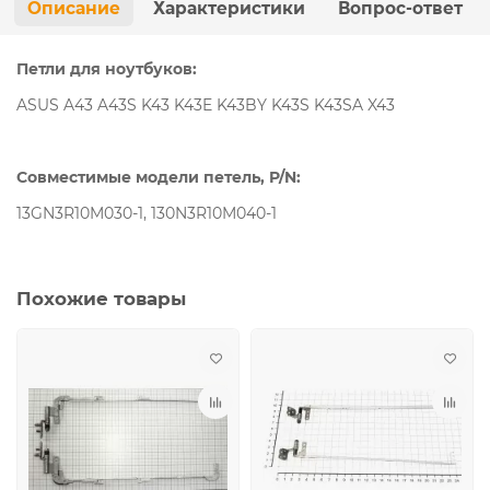
Описание
Характеристики
Вопрос-ответ
Петли для ноутбуков:
ASUS A43 A43S K43 K43E K43BY K43S K43SA X43
Совместимые модели петель, P/N:
13GN3R10M030-1, 130N3R10M040-1
Похожие товары