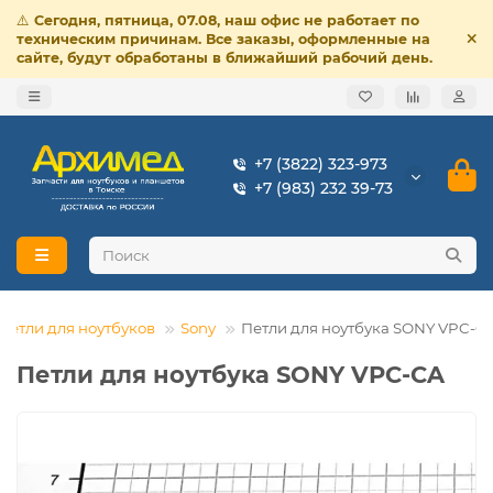
⚠️
Сегодня, пятница, 07.08, наш офис не работает по
техническим причинам. Все заказы, оформленные на
сайте, будут обработаны в ближайший рабочий день.
+7 (3822) 323-973
+7 (983) 232 39-73
Петли для ноутбуков
Sony
Петли для ноутбука SONY VPC-C
Петли для ноутбука SONY VPC-CA