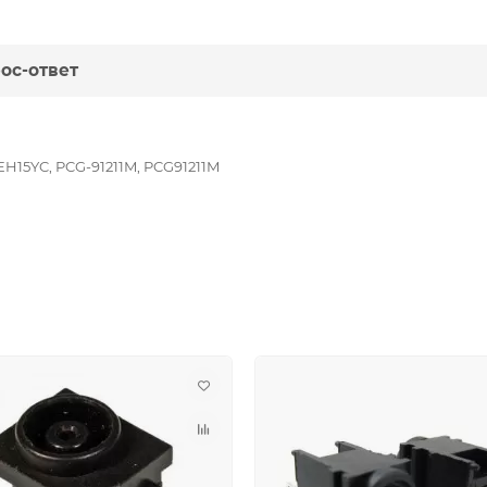
ос-ответ
H15YC, PCG-91211M, PCG91211M