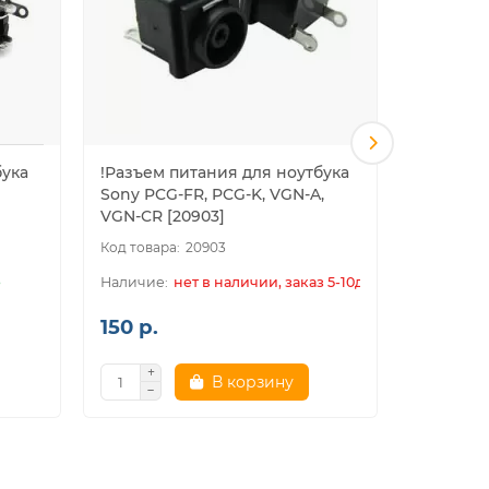
бука
!Разъем питания для ноутбука
Разъем 
Sony PCG-FR, PCG-K, VGN-A,
Sony SY0
VGN-CR [20903]
20903
е
нет в наличии, заказ 5-10дн.
150 р.
150 р.
В корзину
В к