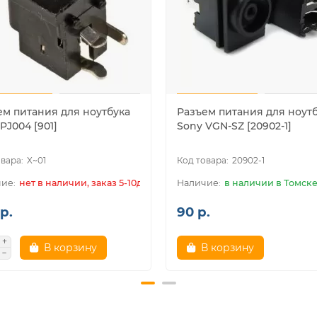
ем питания для ноутбука
Разъем питания для ноут
PJ004 [901]
Sony VGN-SZ [20902-1]
X~01
20902-1
нет в наличии, заказ 5-10дн.
в наличии в Томск
р.
90 р.
В корзину
В корзину