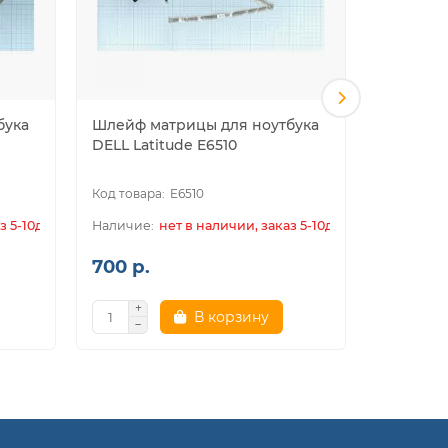
бука
Шлейф матрицы для ноутбука
Шлейф м
DELL Latitude E6510
DELL Pre
E6510
з 5-10дн.
нет в наличии, заказ 5-10дн.
700 р.
700 р.
В корзину