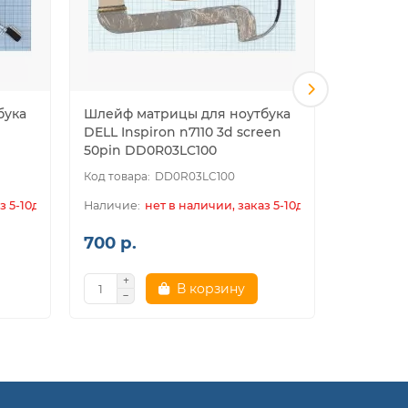
бука
Шлейф матрицы для ноутбука
Шлейф м
DELL Inspiron n7110 3d screen
DELL Stu
50pin DD0R03LC100
DD0R03LC100
з 5-10дн.
нет в наличии, заказ 5-10дн.
700 р.
700 р.
В корзину