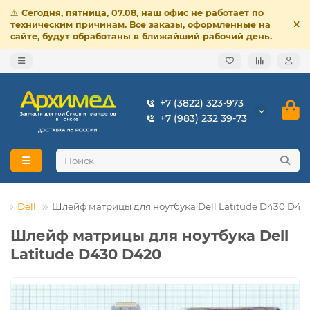
⚠️
Сегодня, пятница, 07.08, наш офис не работает по
техническим причинам. Все заказы, оформленные на
сайте, будут обработаны в ближайший рабочий день.
+7 (3822) 323-973
+7 (983) 232 39-73
в
Dell
Шлейф матрицы для ноутбука Dell Latitude D430 D42
Шлейф матрицы для ноутбука Dell
Latitude D430 D420