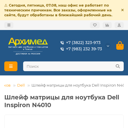
⚠️
Сегодня, пятница, 07.08, наш офис не работает по
техническим причинам. Все заказы, оформленные на
сайте, будут обработаны в ближайший рабочий день.
+7 (3822) 323-973
+7 (983) 232 39-73
буков
Dell
Шлейф матрицы для ноутбука Dell Inspiron N401
Шлейф матрицы для ноутбука Dell
Inspiron N4010