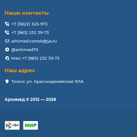
KSB0505HA-9J99
3MLX6TATPI0
Наши контакты
3MLX6TATP20
3MLX8TATP20
+7 (3822) 323-973
3MLX9TATP20
+7 (983) 232 39-73
DFB552005M30T
arhimed.tomsk@ya.ru
F9V8
@arhimed70
055617L1S
Max: +7 (983) 232 39-73
Наш адрес
Томск: ул. Красноармейская 101А
Архимед © 2012 — 2026