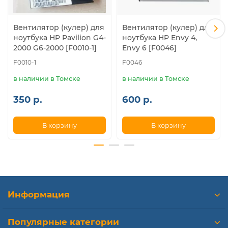
HP dv7-
HP dv6-3053ee
HP dv6-3106er
4080er
Вентилятор (кулер) для
Вентилятор (кулер) для
HP dv7-
HP dv6-3055sr
HP dv6-3107er
ноутбука HP Pavilion G4-
ноутбука HP Envy 4,
4120er
2000 G6-2000 [F0010-1]
Envy 6 [F0046]
F0010-1
F0046
Совместимые модели вентиляторов (кулеров), P/N:
в наличии в Томске
в наличии в Томске
610773-001
350 р.
600 р.
610774-001
622028-001
603690-001
В корзину
В корзину
604027-001
609965-001
610778-001
622029-001
622032-001
Информация
637608-001
637610-001
KSB0505HA
Популярные категории