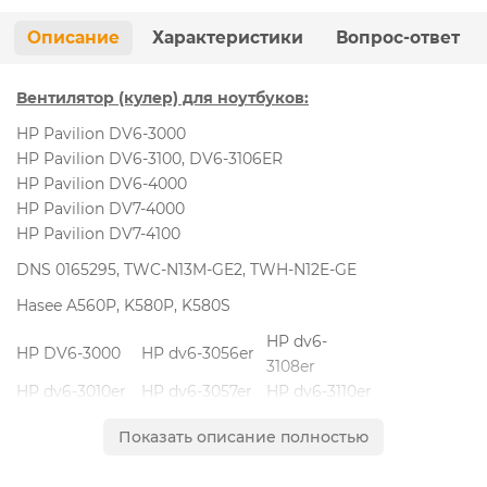
Описание
Характеристики
Вопрос-ответ
Вентилятор (кулер) для ноутбуков:
HP Pavilion DV6-3000
HP Pavilion DV6-3100, DV6-3106ER
HP Pavilion DV6-4000
HP Pavilion DV7-4000
HP Pavilion DV7-4100
DNS 0165295, TWC-N13M-GE2, TWH-N12E-GE
Hasee A560P, K580P, K580S
HP dv6-
HP DV6-3000
HP dv6-3056er
3108er
HP dv6-3010er
HP dv6-3057er
HP dv6-3110er
HP dv6-
HP dv6-3013cl
HP dv6-3060er
Показать описание полностью
3122er
HP dv6-
HP dv6-3015sr
HP dv6-3064CA