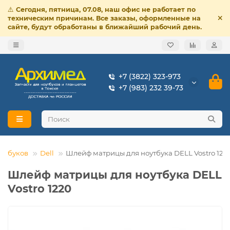
⚠️
Сегодня, пятница, 07.08, наш офис не работает по
техническим причинам. Все заказы, оформленные на
сайте, будут обработаны в ближайший рабочий день.
+7 (3822) 323-973
+7 (983) 232 39-73
утбуков
Dell
Шлейф матрицы для ноутбука DELL Vostro 122
Шлейф матрицы для ноутбука DELL
Vostro 1220