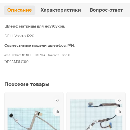
Описание
Характеристики
Вопрос-ответ
Шлейф матрицы для ноутбуков:
DELL Vostro 1220
Совместимые модели шлейфов, P/N
:
am3 dd0am3lc300 10/07/14 foxconn rev:3a
DD0AM3LC300
Похожие товары