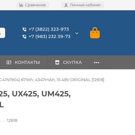
Сравнение
Личный кабинет
+7 (3822) 323-973
+7 (983) 232 39-73
КОНТАКТЫ
СКУПКА
41N1904) 67Wh, 4347mAh, 15.48V ORIGINAL [12618]
5, UX425, UM425,
L
12618