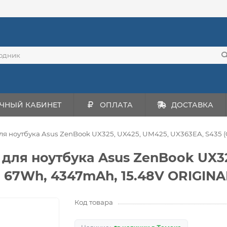
ЧНЫЙ КАБИНЕТ
ОПЛАТА
ДОСТАВКА
я ноутбукa Asus ZenBook UX325, UX425, UM425, UX363EA, S435 (C
для ноутбукa Asus ZenBook UX32
) 67Wh, 4347mAh, 15.48V ORIGINA
Код товара