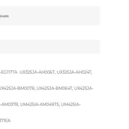
ения
A-EG117TA UX325JA-AH006T, UX325JA-AH024T,
, UX425JA-BM007R, UX425JA-BM064T, UX425JA-
A-AM037R, UM425IA-AM049TS, UM425IA-
X371EA