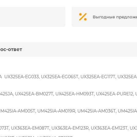
Выгодные предлож
ос-ответ
5JA UX325EA-EG033, UX325EA-EG065T, UX325EA-EG117T, UX325E
, UX425JA, UX425EA-BM027T, UX425EA-HM093T, UX425EA-PURE12
, UM425IA-AM005T, UM425IA-AM019R, UM425IA-AM036T, UM425I
EM073T, UX363EA-EM087T, UX363EA-EM123R, UX363EA-EM123T, U