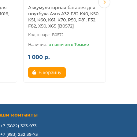
для
Аккумуляторная батарея для
Аккумул
1016,
ноутбука Asus A32-F82 K40, K50,
ноутбука
K51, K60, K61, K70, P50, P81, F52,
(10.8 В 5
F82, X50, X65 [B0572]
B0572
е
в наличии в Томске
1 000 р.
1 200 р
В корзину
В к
аши контакты
+7 (3822) 323-973
+7 (983) 232 39-73