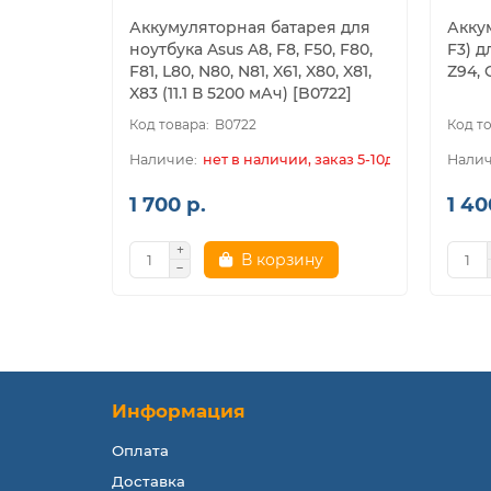
Аккумуляторная батарея для
Акку
ноутбука Asus A8, F8, F50, F80,
F3) д
F81, L80, N80, N81, X61, X80, X81,
Z94, 
X83 (11.1 В 5200 мАч) [B0722]
B0722
нет в наличии, заказ 5-10дн.
1 700 р.
1 40
В корзину
Информация
Оплата
Доставка