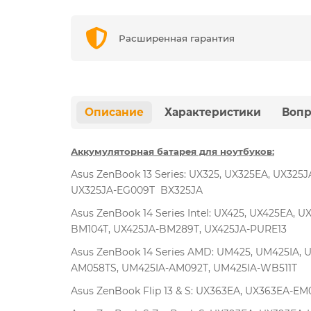
Расширенная гарантия
Описание
Характеристики
Вопр
Аккумуляторная батарея для ноутбуков:
Asus ZenBook 13 Series: UX325, UX325EA, UX32
UX325JA-EG009T BX325JA
Asus ZenBook 14 Series Intel: UX425, UX425EA
BM104T, UX425JA-BM289T, UX425JA-PURE13
Asus ZenBook 14 Series AMD: UM425, UM425IA
AM058TS, UM425IA-AM092T, UM425IA-WB511T
Asus ZenBook Flip 13 & S: UX363EA, UX363EA-