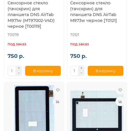
Сенсорное стекло
Сенсорное стекло
(тачскрин) для
(тачскрин) для
планшета DNS AirTab
планшета DNS AirTab
M971w (MT97002-V4D)
M973w черное [T0121]
черное [T00119]
T00119
T0121
под заказ
под заказ
750 р.
750 р.
В корзину
В корзину