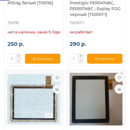
M104g белый [T00116]
Prestigio PER5474BC,
PER5574BC ; Explay FOG
черный [T00107-1]
T00116
T00107-1
нет в наличии, заказ 5-10дн.
не работает
250 р.
290 р.
В корзину
В корзину