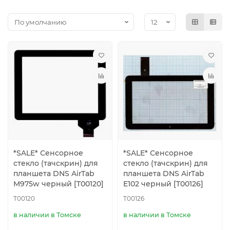
*SALE* Сенсорное
*SALE* Сенсорное
стекло (тачскрин) для
стекло (тачскрин) для
планшета DNS AirTab
планшета DNS AirTab
M975w черный [T00120]
E102 черный [T00126]
T00120
T00126
в наличии в Томске
в наличии в Томске