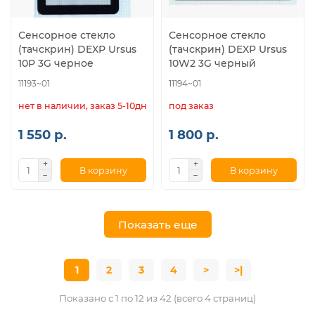
Сенсорное стекло
Сенсорное стекло
(тачскрин) DEXP Ursus
(тачскрин) DEXP Ursus
10P 3G черное
10W2 3G черный
11193~01
11194~01
нет в наличии, заказ 5-10дн.
под заказ
1 550 р.
1 800 р.
В корзину
В корзину
Показать еще
1
2
3
4
>
>|
Показано с 1 по 12 из 42 (всего 4 страниц)