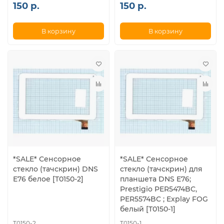
150 р.
150 р.
В корзину
В корзину
*SALE* Сенсорное
*SALE* Сенсорное
стекло (тачскрин) DNS
стекло (тачскрин) для
E76 белое [T0150-2]
планшета DNS E76;
Prestigio PER5474BC,
PER5574BC ; Explay FOG
белый [T0150-1]
T0150-2
T0150-1