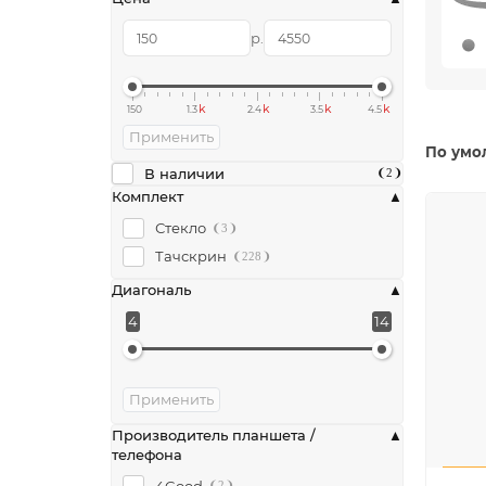
р.
k
k
k
k
150
1.3
2.4
3.5
4.5
Применить
По умо
В наличии
2
Комплект
Стекло
3
Тачскрин
228
Диагональ
4
14
Применить
Производитель планшета /
телефона
4Good
2