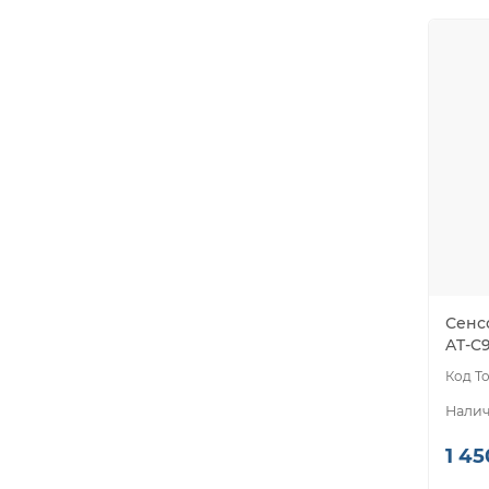
Сенс
AT-C
1 45