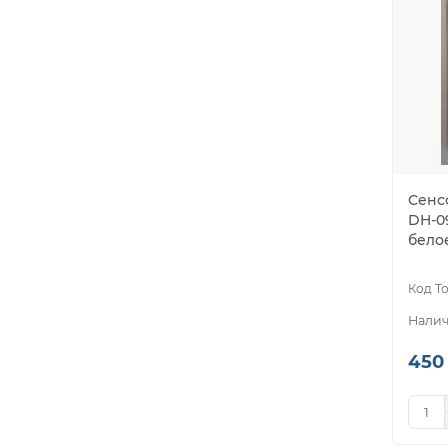
Сенс
DH-0
белое
450 