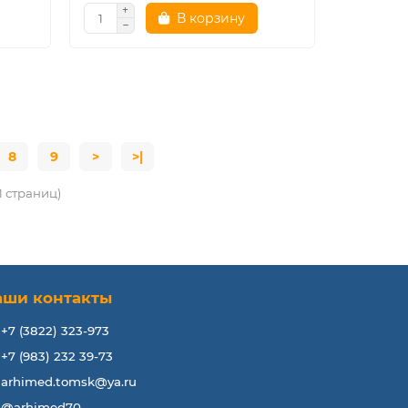
В корзину
8
9
>
>|
21 страниц)
аши контакты
+7 (3822) 323-973
+7 (983) 232 39-73
arhimed.tomsk@ya.ru
@arhimed70