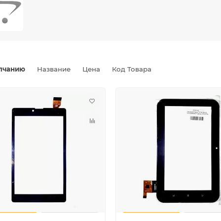
лчанию
Название
Цена
Код Товара