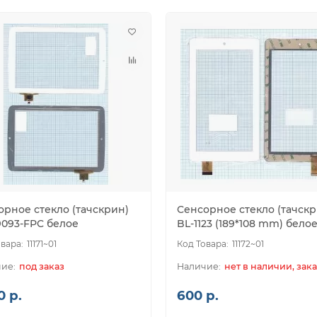
орное стекло (тачскрин)
Сенсорное стекло (тачскр
9093-FPC белое
BL-1123 (189*108 mm) бело
11171~01
11172~01
под заказ
нет в наличии, зака
0 р.
600 р.