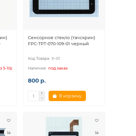
ин)
Сенсорное стекло (тачскрин)
0
FPC-TPT-070-109-01 черный
X~01
з 5-10дн.
под заказ
800 р.
В корзину