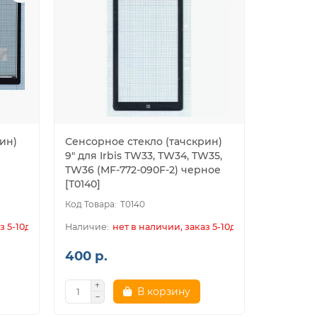
ин)
Сенсорное стекло (тачскрин)
9" для Irbis TW33, TW34, TW35,
TW36 (MF-772-090F-2) черное
[T0140]
T0140
з 5-10дн.
нет в наличии, заказ 5-10дн.
400 р.
В корзину