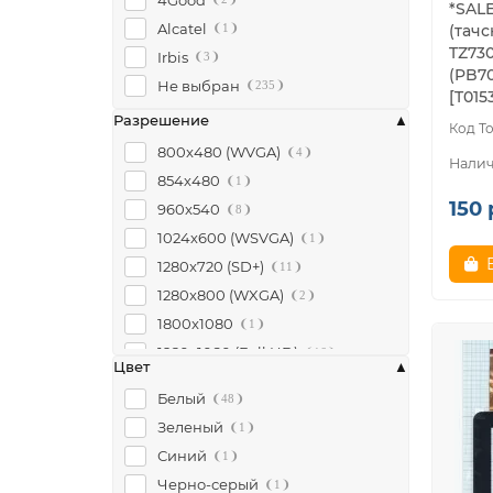
*SAL
Alcatel
(тачс
1
TZ730
Irbis
3
(PB7
Не выбран
235
[T015
Разрешение
800x480 (WVGA)
4
854х480
1
150 
960x540
8
1024х600 (WSVGA)
1
1280x720 (SD+)
11
1280x800 (WXGA)
2
1800x1080
1
1920x1080 (Full HD)
16
Цвет
1920x1152
1
Белый
48
2560x1536
1
Зеленый
1
Синий
1
Черно-серый
1