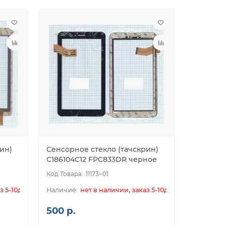
ин)
Сенсорное стекло (тачскрин)
е
C186104C12 FPC833DR черное
11173~01
з 5-10дн.
нет в наличии, заказ 5-10дн.
500 р.