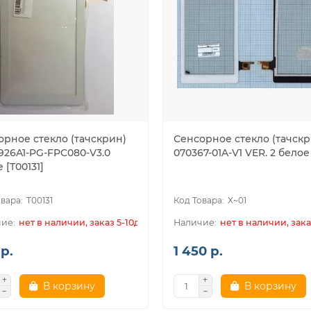
орное стекло (тачскрин)
Сенсорное стекло (тачскр
926A1-PG-FPC080-V3.0
070367-01A-V1 VER. 2 белое
 [T00131]
T00131
X~01
нет в наличии, заказ 5-10дн.
нет в наличии, зака
р.
1 450 р.
В корзину
В корзину