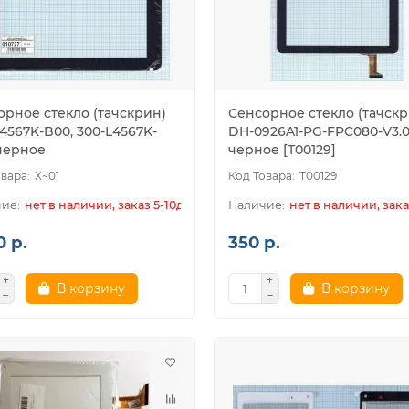
орное стекло (тачскрин)
Сенсорное стекло (тачскр
4567K-B00, 300-L4567K-
DH-0926A1-PG-FPC080-V3.
черное
черное [T00129]
X~01
T00129
нет в наличии, заказ 5-10дн.
нет в наличии, зака
0 р.
350 р.
В корзину
В корзину