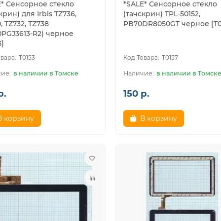
E* Сенсорное стекло
*SALE* Сенсорное стекло
крин) для Irbis TZ736,
(тачскрин) TPL-50152,
, TZ732, TZ738
PB70DR8050GT черное [T0
0PGJ3613-R2) черное
3]
T0153
T0157
в наличии в Томске
в наличии в Томск
р.
150 р.
В корзину
В корзину