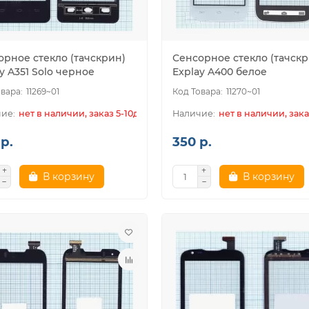
орное стекло (тачскрин)
Сенсорное стекло (тачскр
y A351 Solo черное
Explay A400 белое
11269~01
11270~01
нет в наличии, заказ 5-10дн.
нет в наличии, зака
р.
350 р.
В корзину
В корзину