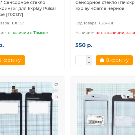
E* Сенсорное стекло
Сенсорное стекло (тачскр
крин) 5" для Explay Pulsar
Explay 4Game черное
е [T00137]
T00137
11267~01
в наличии в Томске
нет в наличии, зака
р.
550 р.
В корзину
В корзину