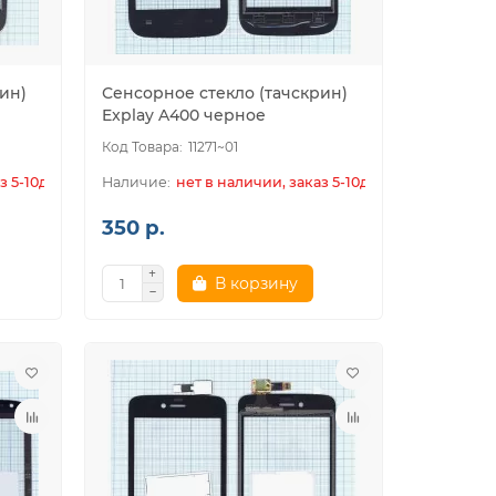
ин)
Сенсорное стекло (тачскрин)
Explay A400 черное
11271~01
з 5-10дн.
нет в наличии, заказ 5-10дн.
350 р.
В корзину