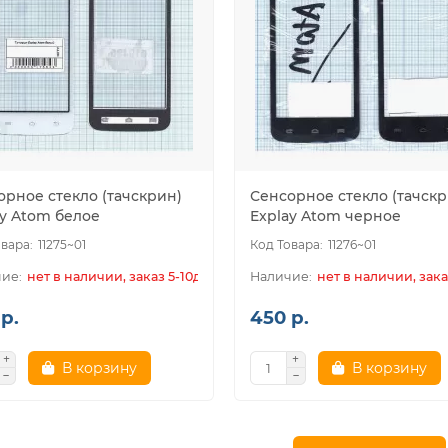
орное стекло (тачскрин)
Сенсорное стекло (тачскр
ay Atom белое
Explay Atom черное
11275~01
11276~01
нет в наличии, заказ 5-10дн.
нет в наличии, зака
р.
450 р.
В корзину
В корзину