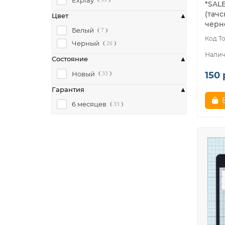
*SAL
(тачс
Цвет
черно
Белый
7
Черный
26
Состояние
150 
Новый
33
Гарантия
6 месяцев
33