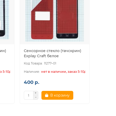
ин)
Сенсорное стекло (тачскрин)
Explay Craft белое
11277~01
з 5-10дн.
нет в наличии, заказ 5-10дн.
400 р.
В корзину