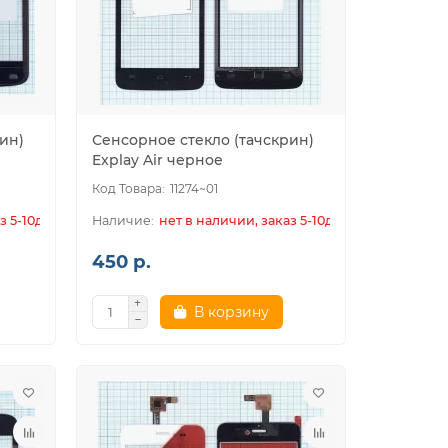
ин)
Сенсорное стекло (тачскрин)
Explay Air черное
11274~01
з 5-10дн.
нет в наличии, заказ 5-10дн.
450 р.
В корзину