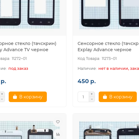
орное стекло (тачскрин)
Сенсорное стекло (тачскр
ay Advance TV черное
Explay Advance черное
11272~01
11273~01
под заказ
нет в наличии, зака
р.
450 р.
В корзину
В корзину