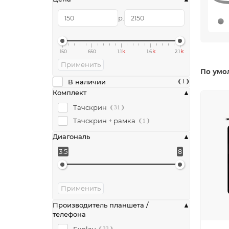
р.
k
k
k
150
650
1.1
1.6
2.1
Применить
По умо
В наличии
1
Комплект
Тачскрин
31
Тачскрин + рамка
1
Диагональ
3.5
8
Применить
Производитель планшета /
телефона
Explay
33