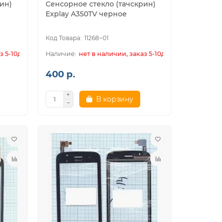
ин)
Сенсорное стекло (тачскрин)
Explay A350TV черное
11268~01
з 5-10дн.
нет в наличии, заказ 5-10дн.
400 р.
В корзину