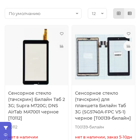
Сенсорное стекло
Сенсорное стекло
(тачскрин) Билайн Таб 2
(тачскрин) для
3G; Supra M720G; DNS
планшета Билайн Таб
AirTab MA7001 черное
3G (SG5740A-FPC V5-1)
[T0112]
черное [T00139-билайн]
T0112
T00139-билайн
нет в наличии
нет в наличии, заказ 5-10дн.