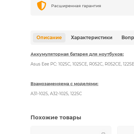
Расширенная гарантия
Описание
Характеристики
Вопр
Аккумуляторная батарея для ноутбуков:
Asus Eee PC: 1025C, 1025CE, R052C, R052CE, 1225B
Взамозаменяема с моделями:
A31-1025, A32-1025, 1225C
Похожие товары