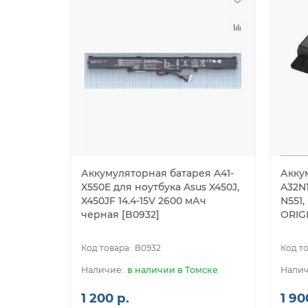
Аккумуляторная батарея A41-
Акку
X550E для ноутбука Asus X450J,
A32N1
X450JF 14.4-15V 2600 мАч
N551,
черная [B0932]
ORIGI
B0932
в наличии в Томске
1 200 р.
1 90