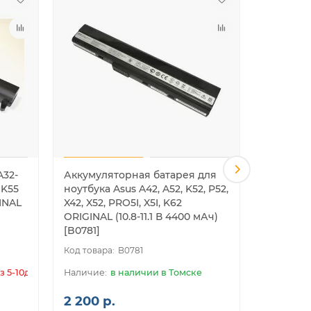
A32-
Аккумуляторная батарея для
Аккумул
 K55
ноутбука Asus A42, A52, K52, P52,
ноутбука 
GINAL
X42, X52, PRO5I, X5I, K62
X42, X52,
ORIGINAL (10.8-11.1 В 4400 мАч)
(10.8-11.
[B0781]
B0781
з 5-10дн.
в наличии в Томске
2 200 р.
1 850 р