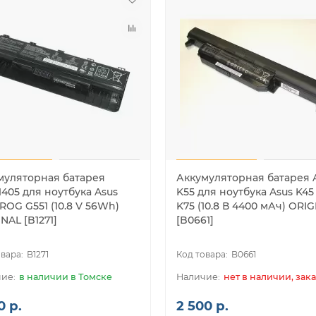
муляторная батарея
Аккумуляторная батарея 
405 для ноутбука Asus
K55 для ноутбука Asus K45
 ROG G551 (10.8 V 56Wh)
K75 (10.8 В 4400 мАч) ORI
NAL [B1271]
[B0661]
B1271
B0661
в наличии в Томске
нет в наличии, зака
0 р.
2 500 р.