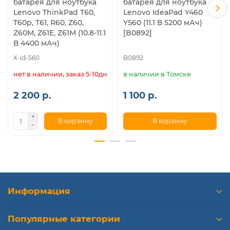
батарея для ноутбука
батарея для ноутбука
Lenovo ThinkPad T60,
Lenovo IdeaPad Y460
T60p, T61, R60, Z60,
Y560 (11.1 В 5200 мАч)
Z60M, Z61E, Z61M (10.8-11.1
[B0892]
В 4400 мАч)
X-id-560
B0892
нет в наличии, заказ 5-10дн.
в наличии в Томске
2 200 р.
1 100 р.
В корзину
В корзину
Информация
Популярные категории