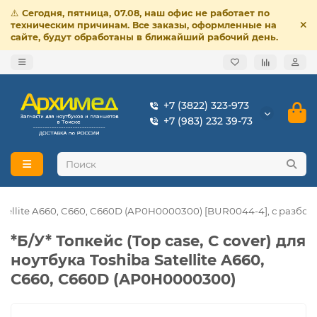
⚠️
Сегодня, пятница, 07.08, наш офис не работает по
техническим причинам. Все заказы, оформленные на
сайте, будут обработаны в ближайший рабочий день.
+7 (3822) 323-973
+7 (983) 232 39-73
 Satellite A660, C660, C660D (AP0H0000300) [BUR0044-4], с разбор
*Б/У* Топкейс (Top case, C cover) для
ноутбука Toshiba Satellite A660,
C660, C660D (AP0H0000300)