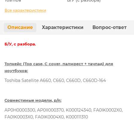
Все характеристики
Описание
Характеристики
Вопрос-ответ
Б/У, с разбора.
Топкейс (Top case, C cover, палмрест + тачпад) для
ноутбуков:
Toshiba Satellite A660, C660, C660D, C660D-164
Совместимые модели, p/n:
AP0H0000300, AP0II000370, K000124340, FA0IK0002X0,
FA0IK0003X0, FA0IK0004X0, K000111310