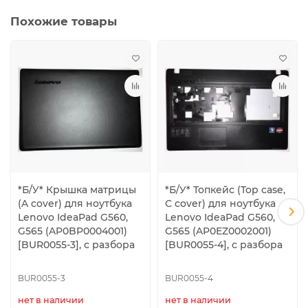
Похожие товары
*Б/У* Крышка матрицы
*Б/У* Топкейс (Top case,
(A cover) для ноутбука
C cover) для ноутбука
Lenovo IdeaPad G560,
Lenovo IdeaPad G560,
G565 (AP0BP0004001)
G565 (AP0EZ0002001)
[BUR0055-3], с разбора
[BUR0055-4], с разбора
BUR0055-3
BUR0055-4
нет в наличии
нет в наличии