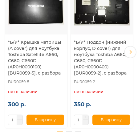
*Б/У* Крышка матрицы
*Б/У* Поддон (нижний
(A cover) для ноутбука
корпус, D cover) для
Toshiba Satellite A660,
ноутбука Toshiba A660,
C660, C660D
C660, C660D
(AP0H0000100)
(AP0H0000400)
[BUR0059-5], с разбора
[BUR0059-2], с разбора
BUR0059-5
BUR0059-2
нет в наличии
нет в наличии
300 р.
350 р.
В корзину
В корзину