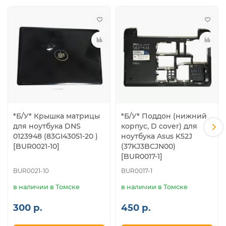
*Б/У* Крышка матрицы
*Б/У* Поддон (нижний
для ноутбука DNS
корпус, D cover) для
0123948 (83GI43051-20 )
ноутбука Asus K52J
[BUR0021-10]
(37KJ3BCJN00)
[BUR0017-1]
BUR0021-10
BUR0017-1
в наличии в Томске
в наличии в Томске
300 р.
450 р.