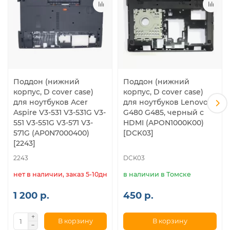
Поддон (нижний
Поддон (нижний
корпус, D cover case)
корпус, D cover case)
для ноутбуков Acer
для ноутбуков Lenovo
Aspire V3-531 V3-531G V3-
G480 G485, черный с
551 V3-551G V3-571 V3-
HDMI (APON1000K00)
571G (AP0N7000400)
[DCK03]
[2243]
2243
DCK03
нет в наличии, заказ 5-10дн.
в наличии в Томске
1 200 р.
450 р.
В корзину
В корзину