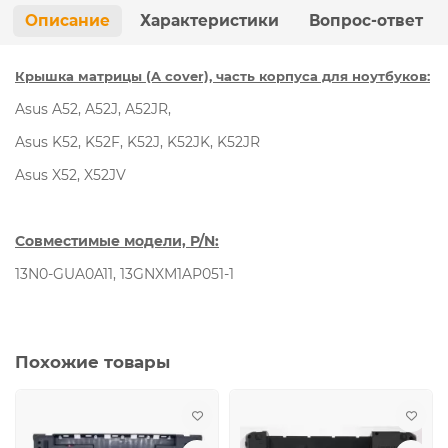
Описание
Характеристики
Вопрос-ответ
Крышка матрицы (A cover), часть корпуса для ноутбуков:
Asus A52, A52J, A52JR,
Asus K52, K52F, K52J, K52JK, K52JR
Asus X52, X52JV
Совместимые модели, P/N:
13N0-GUA0A11, 13GNXM1AP051-1
Похожие товары