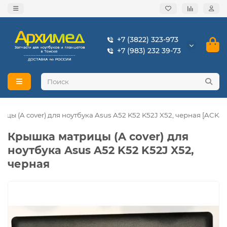
+7 (3822) 323-973
+7 (983) 232 39-73
цы (A cover) для ноутбука Asus A52 K52 K52J X52, черная [ACK52
Крышка матрицы (A cover) для
ноутбука Asus A52 K52 K52J X52,
черная