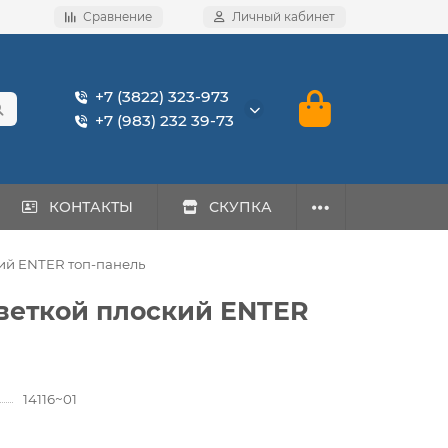
Сравнение
Личный кабинет
+7 (3822) 323-973
+7 (983) 232 39-73
КОНТАКТЫ
СКУПКА
кий ENTER топ-панель
дсветкой плоский ENTER
14116~01