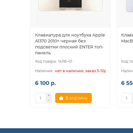
Клавиатура для ноутбука Apple
Клав
A1370 2010+ черная без
MacB
подсветки плоский ENTER топ-
панель
14118~01
нет в наличии, заказ 5-10дн.
6 100 р.
6 55
В корзину