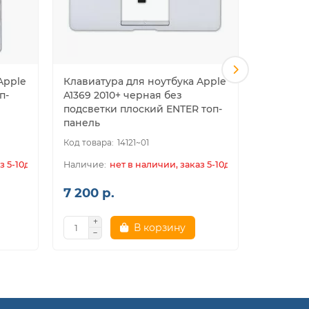
Apple
Клавиатура для ноутбука Apple
Клавиату
п-
A1369 2010+ черная без
A1370 20
подсветки плоский ENTER топ-
подсвет
панель
топ-пан
14121~01
з 5-10дн.
нет в наличии, заказ 5-10дн.
7 200 р.
8 200 р
В корзину