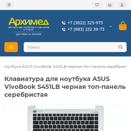
+7 (3822) 323-973
+7 (983) 232 39-73
я ноутбука ASUS VivoBook S451LB черная топ-панель серебриста
Клавиатура для ноутбука ASUS
VivoBook S451LB черная топ-панель
серебристая