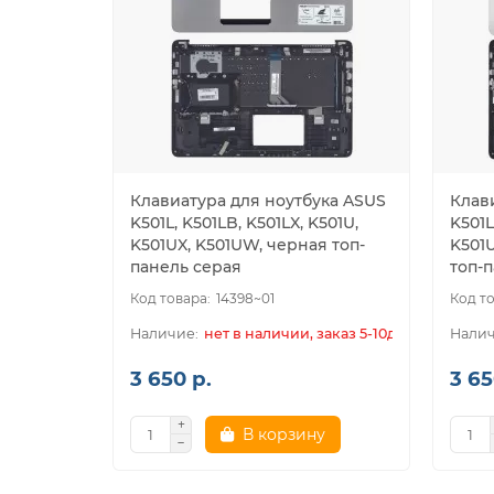
Клавиатура для ноутбука ASUS
Клав
K501L, K501LB, K501LX, K501U,
K501L
K501UX, K501UW, черная топ-
K501
панель серая
топ-
14398~01
нет в наличии, заказ 5-10дн.
3 650 р.
3 65
В корзину