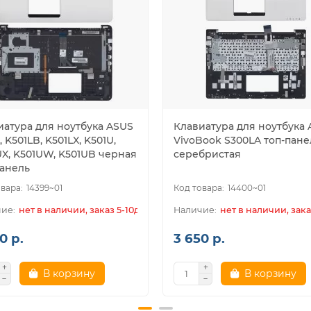
иатура для ноутбука ASUS
Клавиатура для ноутбука
, K501LB, K501LX, K501U,
VivoBook S300LA топ-пане
UX, K501UW, K501UB черная
серебристая
панель
14399~01
14400~01
нет в наличии, заказ 5-10дн.
нет в наличии, зака
0 р.
3 650 р.
В корзину
В корзину