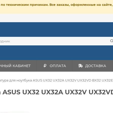
ет по техническим причинам. Все заказы, оформленные на сайт
ЧНЫЙ КАБИНЕТ
ОПЛАТА
ДОСТАВКА
атура для ноутбука ASUS UX32 UX32A UX32V UX32VD BX32 UX32E
а ASUS UX32 UX32A UX32V UX32VD