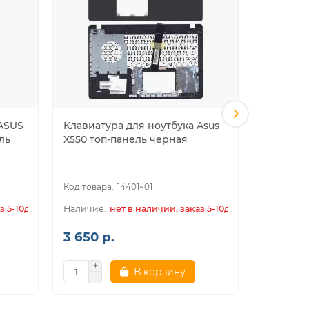
 ASUS
Клавиатура для ноутбука Asus
Клавиату
ль
X550 топ-панель черная
X401 топ
14401~01
з 5-10дн.
нет в наличии, заказ 5-10дн.
3 650 р.
3 650 р
В корзину