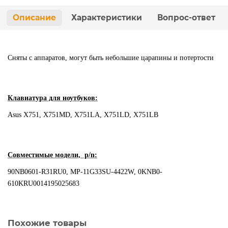
Описание
Характеристики
Вопрос-ответ
Сняты с аппаратов, могут быть небольшие царапины и потертости
Клавиатура для ноутбуков:
Asus X751, X751MD, X751LA, X751LD, X751LB
Совместимые модели, p/n:
90NB0601-R31RU0, MP-11G33SU-4422W, 0KNB0-
610KRU0014195025683
Похожие товары