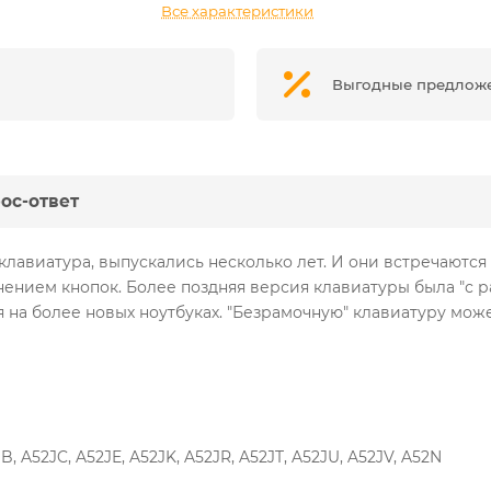
Все характеристики
Выгодные предлож
ос-ответ
клавиатура, выпускались несколько лет. И они встречаются
ением кнопок. Более поздняя версия клавиатуры была "с р
 на более новых ноутбуках. "Безрамочную" клавиатуру може
B, A52JC, A52JE, A52JK, A52JR, A52JT, A52JU, A52JV, A52N