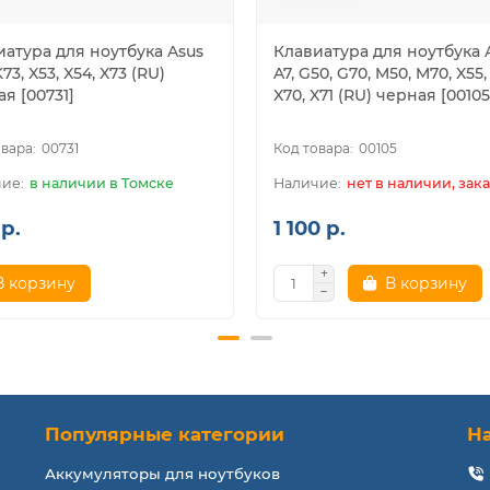
JQ, N73S, N73SL, N73SM, N73SN, N73SV, N73V
иатура для ноутбука Asus
Клавиатура для ноутбука 
K73, X53, X54, X73 (RU)
A7, G50, G70, M50, M70, X55,
я [00731]
X70, X71 (RU) черная [00105
0, UL50A, UL50V, UL50VT, UL50VF, UX50V
00731
00105
 X52JC, X52JE, X52JK, X52JR, X52JT, X52JU, X52N, X52SG
в наличии в Томске
нет в наличии, зака
р.
1 100 р.
K, X54L, X54LB, X54LY
В корзину
В корзину
53TA B53S B53F P53E K53E N53TK N53DA N53JG B53E K52JV N5
Популярные категории
Н
Аккумуляторы для ноутбуков