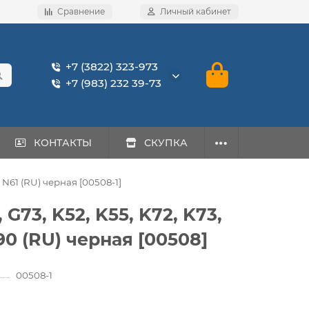
Сравнение
Личный кабинет
+7 (3822) 323-973
+7 (983) 232 39-73
КОНТАКТЫ
СКУПКА
, N61 (RU) черная [00508-1]
G73, K52, K55, K72, K73,
W90 (RU) черная [00508]
00508-1