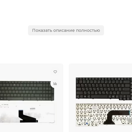
Показать описание полностью
, K72JT, K72JT, K72JU, K72JU, K72S
M, K73SV, K73TA, K73TK
, N61VF, N61VG, N61VN
 N71VN