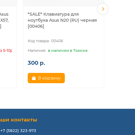
Asus
*SALE* Клавиатура для
Клавиату
 X57,
ноутбука Asus N20 (RU) черная
A8, W3, W
]
[00406]
Z99 (RU)
00406
з 5-10дн.
в наличии в Томске
300 р.
1 000 р
В корзину
3JQ K72JT K73SM K72JU K52DY
аши контакты
+7 (3822) 323-973