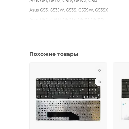
Asus G51, G51JX, G51V, G51VX, G51J
Asus G53, G53JW, G53S, G53SW, G53SX
Asus G60, G60J, G60JX, G60V, G60VX
Asus G72, G72GX
Asus G73, G73JH
Asus K52, K52J, K52JK, K52JR, K52F
Похожие товары
Asus K53S
Asus K55DR K55DE K55N
Asus K72, K72D, K72DR, K72DY, K72F, K72J, K72JR
Asus K73, K73B, K73E, K73S, K73SJ, K73SD, K73S
Asus N50, N50V
Asus N53, N53JF, N53JQ, N53SV, N53SN, N53NB
Asus N61, N61V, N61W, N61J, N61JA, N61JG, N61JV
Asus N71, N71J, N71JA, N71JQ, N71JV, N71V, N71VG,