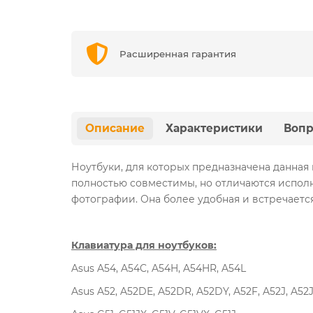
Расширенная гарантия
Описание
Характеристики
Вопр
Ноутбуки, для которых предназначена данная 
полностью совместимы, но отличаются исполн
фотографии. Она более удобная и встречается
Клавиатура для ноутбуков:
Asus A54, A54C, A54H, A54HR, A54L
Asus A52, A52DE, A52DR, A52DY, A52F, A52J, A52J