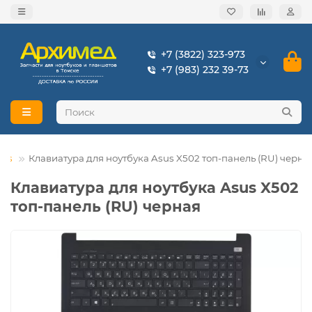
+7 (3822) 323-973
+7 (983) 232 39-73
sus
Клавиатура для ноутбука Asus X502 топ-панель (RU) черна
Клавиатура для ноутбука Asus X502
топ-панель (RU) черная