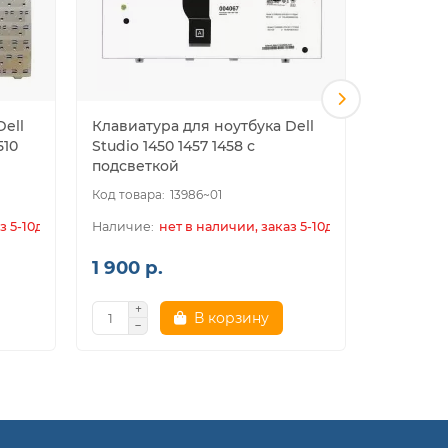
Dell
Клавиатура для ноутбука Dell
Клавиату
510
Studio 1450 1457 1458 с
Adamo 1
подсветкой
13986~01
з 5-10дн.
нет в наличии, заказ 5-10дн.
1 900 р.
1 900 р
В корзину