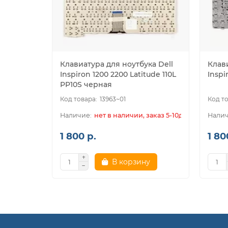
Клавиатура для ноутбука Dell
Клави
Inspiron 1200 2200 Latitude 110L
Inspi
PP10S черная
13963~01
нет в наличии, заказ 5-10дн.
1 800 р.
1 80
В корзину