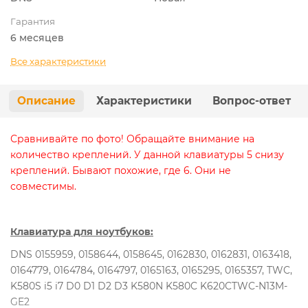
Гарантия
6 месяцев
Все характеристики
Описание
Характеристики
Вопрос-ответ
Сравнивайте по фото! Обращайте внимание на
количество креплений. У данной клавиатуры 5 снизу
креплений. Бывают похожие, где 6. Они не
совместимы.
Клавиатура для ноутбуков:
DNS 0155959, 0158644, 0158645, 0162830, 0162831, 0163418,
0164779, 0164784, 0164797, 0165163, 0165295, 0165357, TWC,
K580S i5 i7 D0 D1 D2 D3 K580N K580C K620CTWC-N13M-
GE2