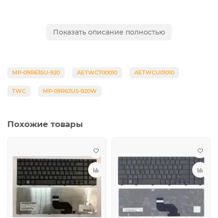
Показать описание полностью
Взаимозаменяема с моделями клавиатур, P/N:
MP-09R63SU-920, AETWC700010, AETWCU01010, TWC, MP-
09R63US-920W
MP-09R63SU-920
AETWC700010
AETWCU01010
TWC
MP-09R63US-920W
Похожие товары