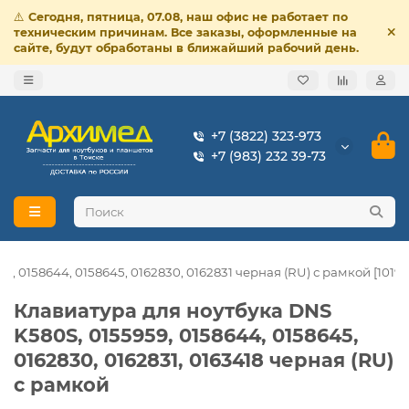
⚠️
Сегодня, пятница, 07.08, наш офис не работает по
техническим причинам. Все заказы, оформленные на
сайте, будут обработаны в ближайший рабочий день.
+7 (3822) 323-973
+7 (983) 232 39-73
, 0158644, 0158645, 0162830, 0162831 черная (RU) с рамкой [10195
Клавиатура для ноутбука DNS
K580S, 0155959, 0158644, 0158645,
0162830, 0162831, 0163418 черная (RU)
с рамкой