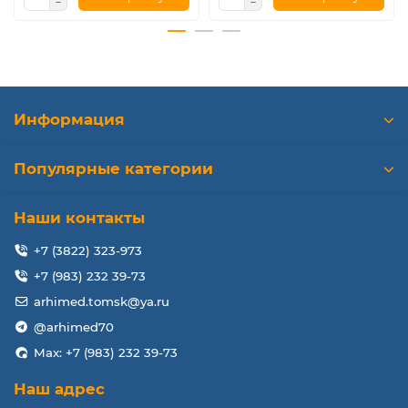
управлять курсором не отрывая рук от клавиатуры.
Клавиатура HP Elitebook 8730W простая и продуманная.
Вобрав в себя все положительные черты бизнес-
устройств, она предоставляет владельцам
Информация
максимальный комфорт при работе за ноутбуком.
Популярные категории
Наши контакты
+7 (3822) 323-973
+7 (983) 232 39-73
arhimed.tomsk@ya.ru
@arhimed70
Max: +7 (983) 232 39-73
Наш адрес