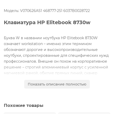
Модель: V070626AS1 468777-251 6037B0028722
Клавиатура HP Elitebook 8730w
Буква W в названии ноутбука HP Elitebook 8730W
означает workstation – именно этим термином
обозначают дорогие и высокопроизводительные
ноутбуки, спроектированные для специфических нужд
профессионалов. Внешне он похож на корпоративное
решение – строгий алюминиевый корпус с усиленной
магниевой рамой, обилие прямых линий, сканер
отпечатков, обилие разъёмов, включая порт для док-
Показать описание полностью
станции и великолепное качество исполнения. Но
начинка выдает: мощнейший процессор и
профессиональная дискретная видеокарта позволяют
обрабатывать уйму ресурсоёмкой информации и будут
Похожие товары
полезны CAD-программистам, дизайнерам , 3D-