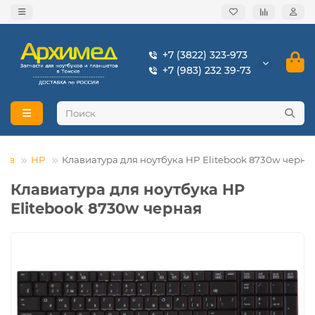
+7 (3822) 323-973
+7 (983) 232 39-73
ков
HP
Клавиатура для ноутбука HP Elitebook 8730w черна
Клавиатура для ноутбука HP
Elitebook 8730w черная