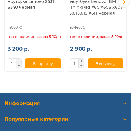
ноутбука Lenovo S531
ноутбука Lenovo IBM
S540 черная
ThinkPad X60 X60S X60T
X61 X61S X61T черная
14060~01
id-14076
нет в наличии, заказ 5-10дн.
нет в наличии, заказ 5-10дн.
3 200 р.
2 900 р.
В корзину
В корзину
Информация
Популярные категории