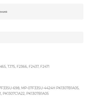
ения
TN65, TJ75, F2366, F2437, F2471
07F33SU-698, MP-07F33SU-4424H PK1307B1A05,
2, PK1307C1A22, PK1307B1A05