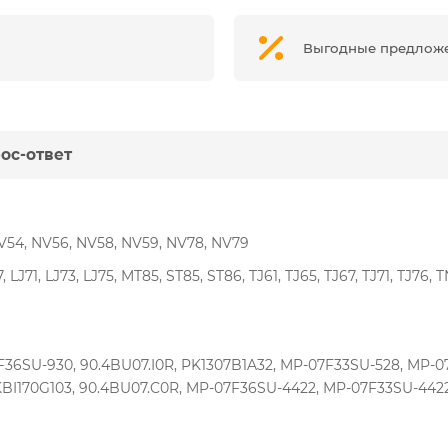
Выгодные предлож
ос-ответ
V54, NV56, NV58, NV59, NV78, NV79
 LJ71, LJ73, LJ75, MT85, ST85, ST86, TJ61, TJ65, TJ67, TJ71, TJ76, 
6SU-930, 90.4BU07.I0R, PK1307B1A32, MP-07F33SU-528, MP-
 KBI170G103, 90.4BU07.C0R, MP-07F36SU-4422, MP-07F33SU-442