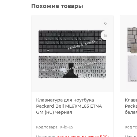
Похожие товары
Клавиатура для ноутбука
Клав
Packard Bell ML61/ML65 ETNA
Packa
GM (RU) черная
бела
X-id-651
нет в наличии, заказ 5-10дн.