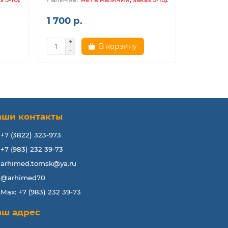
1 700 р.
1 700 р
В корзину
аши контакты
+7 (3822) 323-973
+7 (983) 232 39-73
arhimed.tomsk@ya.ru
@arhimed70
Max: +7 (983) 232 39-73
аш адрес