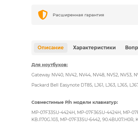
Расширенная гарантия
Описание
Характеристики
Вопр
Для ноутбуков:
Gateway NV40, NV42, NV44, NV48, NV52, NV53, N
Packard Bell Easynote DT85, LJ61, LJ63, LJ65, LJ67,
Совместимые P/n модели клавиатур:
MP-07F33SU-4424H, MP-07F36SU-4424H, MP-07F3
KB.I170G.103, MP-07F33SU-6442, 90.4BU07.H0R,