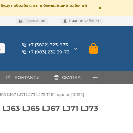
е, будут обработаны в ближайший рабочий
Сравнение
Личный кабинет
+7 (3822) 323-973
+7 (983) 232 39-73
КОНТАКТЫ
СКУПКА
5 LJ67 LJ71 LJ73 LJ75 TJ61 черная [10152]
LJ63 LJ65 LJ67 LJ71 LJ73