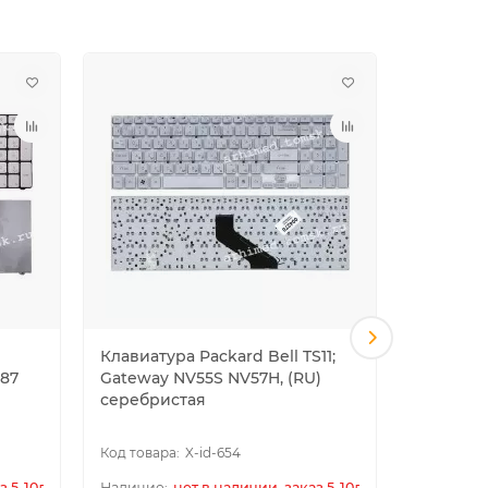
Клавиатура Packard Bell TS11;
Клавиату
M87
Gateway NV55S NV57H, (RU)
Packard 
)
серебристая
X-id-654
з 5-10дн.
нет в наличии, заказ 5-10дн.