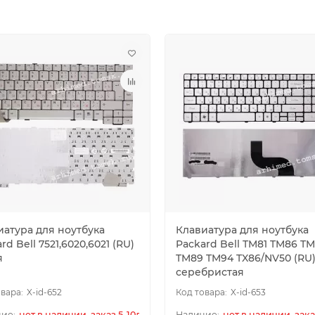
иатура для ноутбука
Клавиатура для ноутбука
rd Bell 7521,6020,6021 (RU)
Packard Bell TM81 TM86 T
я
TM89 TM94 TX86/NV50 (RU
серебристая
X-id-652
X-id-653
нет в наличии, заказ 5-10дн.
нет в наличии, зака