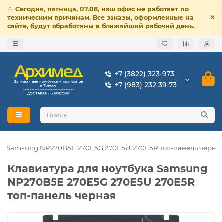
⚠️
Сегодня, пятница, 07.08, наш офис не работает по
техническим причинам. Все заказы, оформленные на
сайте, будут обработаны в ближайший рабочий день.
+7 (3822) 323-973
+7 (983) 232 39-73
ука Samsung NP270B5E 270E5G 270E5U 270E5R топ-панель черна
Клавиатура для ноутбука Samsung
NP270B5E 270E5G 270E5U 270E5R
топ-панель черная