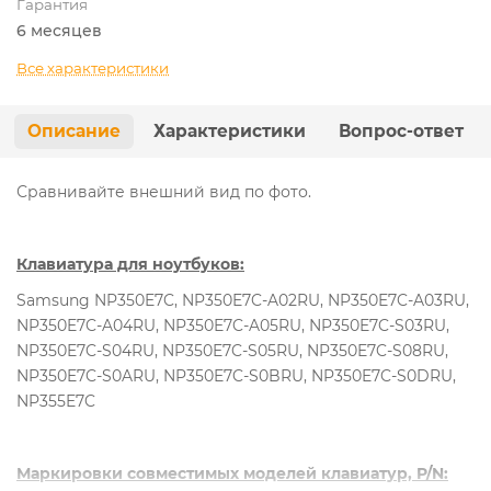
Гарантия
6 месяцев
Все характеристики
Описание
Характеристики
Вопрос-ответ
Сравнивайте внешний вид по фото.
Клавиатура для ноутбуков:
Samsung NP350E7C, NP350E7C-A02RU, NP350E7C-A03RU,
NP350E7C-A04RU, NP350E7C-A05RU, NP350E7C-S03RU,
NP350E7C-S04RU, NP350E7C-S05RU, NP350E7C-S08RU,
NP350E7C-S0ARU, NP350E7C-S0BRU, NP350E7C-S0DRU,
NP355E7C
Маркировки совместимых моделей клавиатур, P/N: