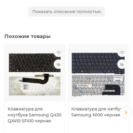
V134302BS1, BA59-03303C, BA75-04307C, PK130EW1A02,
Показать описание полностью
PK130RW1A02, BA59-03303D, CNBA5903303C,
CNBA5903303D
Похожие товары
Клавиатура для
Клавиатура для нетбука
ноутбука Samsung Q430
Samsung N100 черная
QX410 SF410 черная