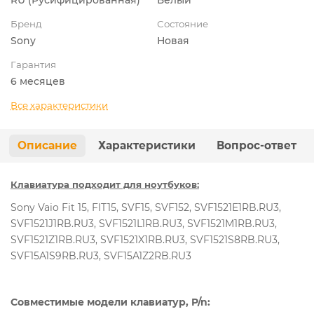
Бренд
Состояние
Sony
Новая
Гарантия
6 месяцев
Все характеристики
Описание
Характеристики
Вопрос-ответ
Клавиатура подходит для ноутбуков:
Sony Vaio Fit 15, FIT15, SVF15, SVF152, SVF1521E1RB.RU3,
SVF1521J1RB.RU3, SVF1521L1RB.RU3, SVF1521M1RB.RU3,
SVF1521Z1RB.RU3, SVF1521X1RB.RU3, SVF1521S8RB.RU3,
SVF15A1S9RB.RU3, SVF15A1Z2RB.RU3
Совместимые модели клавиатур, P/n: