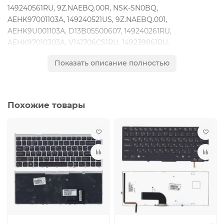
149240561RU, 9Z.NAEBQ.00R, NSK-SN0BQ,
AEHK97001103A, 149240521US, 9Z.NAEBQ.001,
AEHK9U001103A, D13B05500607, 149240261RU,
AEHK97010303A, V141706CS1RU, 149239861RU,
AEHK97012203A, MP-12Q23SU-9201, 149240531USX,
Показать описание полностью
AEHK9R001103A, 9Z.NAEBQ.01D, 149240961RU,
AEHK97001203A, 9Z.NAEBQ.10R, NSK-SN1BQ,
AEHK97010103A, V141706AS1RU, D13604013414
Похожие товары